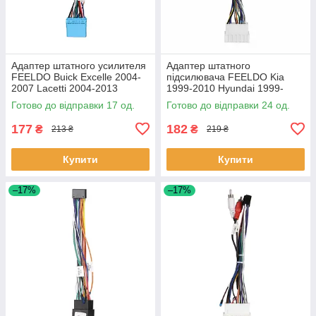
Адаптер штатного усилителя
Адаптер штатного
FEELDO Buick Excelle 2004-
підсилювача FEELDO Kia
2007 Lacetti 2004-2013
1999-2010 Hyundai 1999-
Nubira 2003-2010 (6774)
2012 (6526) Хюндай Кіа 24
Готово до відправки 17 од.
Готово до відправки 24 од.
17шт
шт.
177
182
₴
₴
213 ₴
219 ₴
Купити
Купити
–17%
–17%