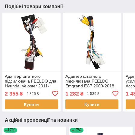
Подібні товари компанії
Адаптер штатного
Адаптер штатного
Адап
підсилювача FEELDO для
підсилювача FEELDO
уси
Hyundai Veloster 2011-
Emgrand EC7 2009-2018
Acco
2018 + CAN-BUS Box
CAN-BUS (7505) Емгранд
CAN-
2 355
1 282
1 4
₴
₴
2 826 ₴
1 539 ₴
(5312) Хюндай 6шт
фішка 2 шт.
Купити
Купити
Акційні пропозиції та новинки
–17%
–17%