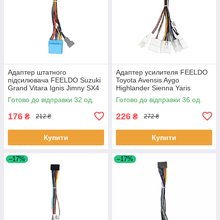
Адаптер штатного
Адаптер усилителя FEELDO
підсилювача FEELDO Suzuki
Toyota Avensis Aygo
Grand Vitara Ignis Jimny SX4
Highlander Sienna Yaris
Splash Swift Liana Kizashi
Tacoma Hilux Materia (6382)
Готово до відправки 32 од.
Готово до відправки 36 од.
(2096) 32 шт.
36шт
176
226
₴
₴
212 ₴
272 ₴
Купити
Купити
–17%
–17%