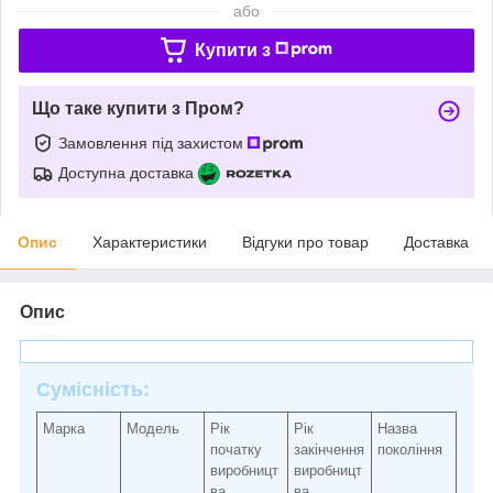
або
Купити з
Що таке купити з Пром?
Замовлення під захистом
Доступна доставка
Опис
Характеристики
Відгуки про товар
Доставка
Опис
Сумісність:
Марка
Модель
Рік
Рік
Назва
початку
закінчення
покоління
виробницт
виробницт
ва
ва