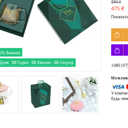
594 ₴
475 ₴
Показати
0%
Днів
0
0
Годин
0
0
Хвилин
0
0
Секунд
+380 (97
У компан
будь-яки