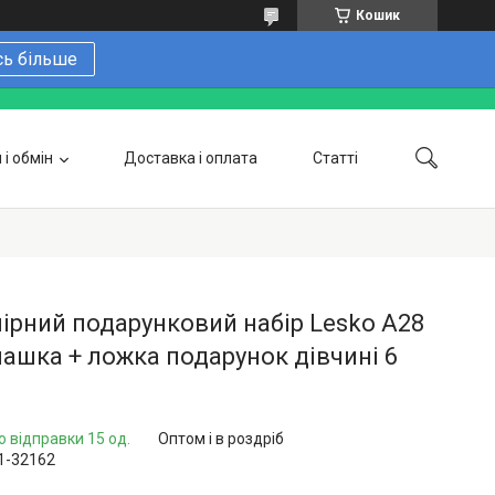
Кошик
сь більше
і обмін
Доставка і оплата
Статті
 замовити онлайн
Про нас
Контакти
Напишіть нам в Telegram
Фотогалерея
ірний подарунковий набір Lesko A28
чашка + ложка подарунок дівчині 6
о відправки 15 од.
Оптом і в роздріб
1-32162