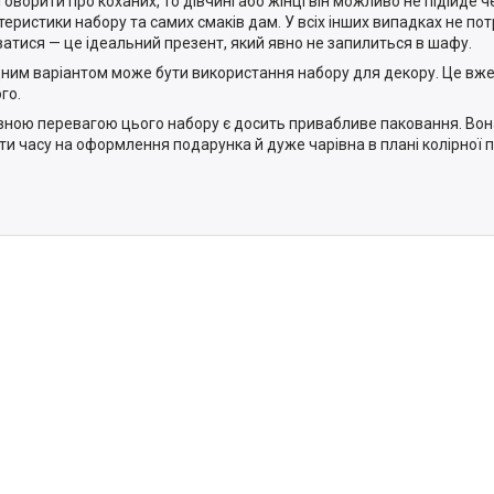
говорити про коханих, то дівчині або жінці він можливо не підійде ч
теристики набору та самих смаків дам. У всіх інших випадках не по
ватися — це ідеальний презент, який явно не запилиться в шафу.
ним варіантом може бути використання набору для декору. Це вже
го.
ною перевагою цього набору є досить привабливе паковання. Вон
ти часу на оформлення подарунка й дуже чарівна в плані колірної п