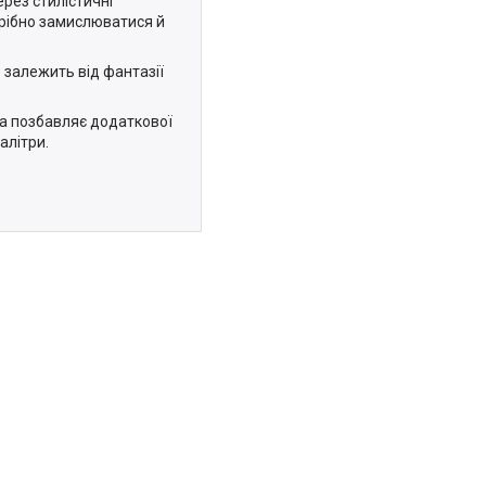
ерез стилістичні
трібно замислюватися й
 залежить від фантазії
а позбавляє додаткової
алітри.