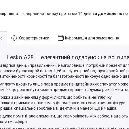
повернення товару протягом 14 днів
за домовленістю
с
Характеристики
Інформація для замовлення
Lesko A28 — елегантний подарунок на всі вип
и відповідний, «правильний» і, найголовніше, потрібний презент дл
а часом буває вкрай важко. Цей же сувенірний подарунковий набір
 витонченості, корисності та багатогранності виконує одночасно дв
мплекту входить лише пара предметів, дизайн яких спочатку може
им. Якщо розглянути кожен предмет краще, то думка різко змінитьс
ложка з закінченням у формі листя, що робить із неї гілочку;
чашка з приємним написом і у формі красивої геометричної фігури;
кришка, спеціально зроблена в ідентичній манері, що й чашка.
не дуже помітні, але елементи, що гармоніюють між собою, надають 
ної атмосфери.