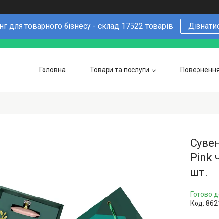
г для товарного бізнесу - склад 17522 товарів
Дізнати
Головна
Товари та послуги
Повернення 
Чому варто купувати у нас
6 причин
Оптовим покупцям
Сувен
Pink 
шт.
Готово д
Код:
862