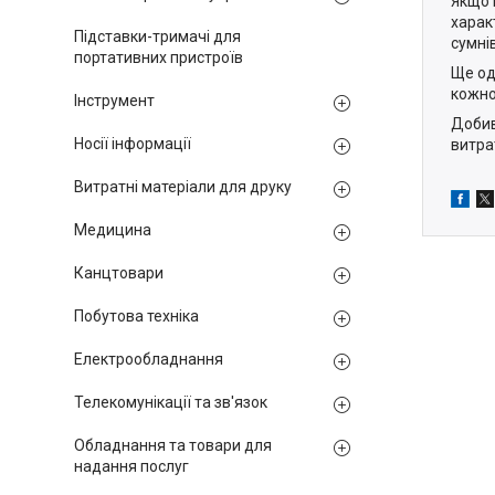
Якщо 
харак
Підставки-тримачі для
сумні
портативних пристроїв
Ще од
кожно
Інструмент
Добив
Носії інформації
витра
Витратні матеріали для друку
Медицина
Канцтовари
Побутова техніка
Електрообладнання
Телекомунікації та зв'язок
Обладнання та товари для
надання послуг