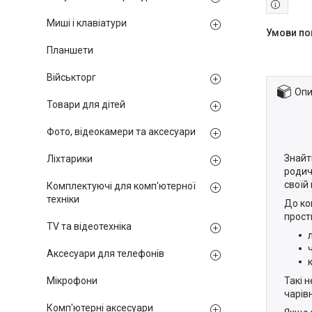
Миші і клавіатури
Планшети
Військторг
Опи
Товари для дітей
Фото, відеокамери та аксесуари
Знайт
Ліхтарики
родич
своїй
Комплектуючі для комп'ютерної
техніки
До ко
прост
TV та відеотехніка
Аксесуари для телефонів
Мікрофони
Такі 
чарів
Комп'ютерні аксесуари