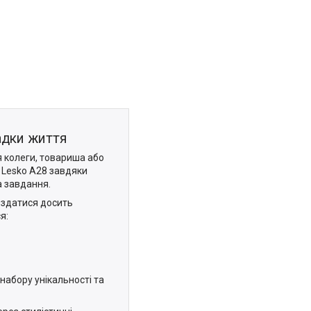
адки життя
я колеги, товариша або
 Lesko A28 завдяки
а завдання.
 здатися досить
я:
набору унікальності та