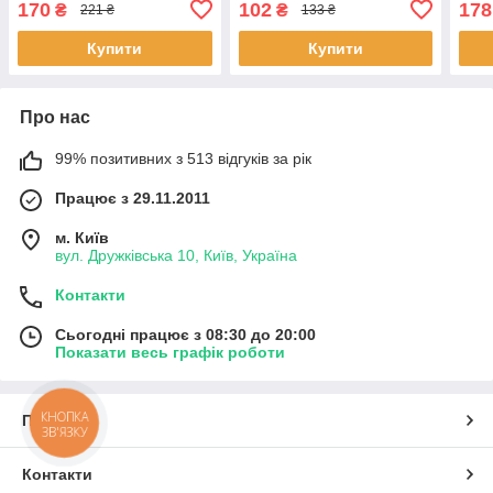
170
102
178
₴
₴
221 ₴
133 ₴
заморожування води 57
шт.
Купити
Купити
Про нас
99% позитивних з 513 відгуків за рік
Працює з 29.11.2011
м. Київ
вул. Дружківська 10, Київ, Україна
Контакти
Сьогодні працює з 08:30 до 20:00
Показати весь графік роботи
КНОПКА
Про нас
ЗВ'ЯЗКУ
Контакти