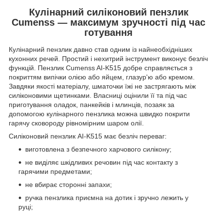
Кулінарний силіконовий пензлик
Cumenss — максимум зручності під час
готування
Кулінарний пензлик давно став одним із найнеобхідніших
кухонних речей. Простий і нехитрий інструмент виконує безліч
функцій. Пензлик Cumenss AI-K515 добре справляється з
покриттям випічки олією або яйцем, глазур'ю або кремом.
Завдяки якості матеріалу, шматочки їжі не застрягають між
силіконовими щетинками. Власниці оцінили її та під час
приготування оладок, панкейків і млинців, позаяк за
допомогою кулінарного пензлика можна швидко покрити
гарячу сковороду рівномірним шаром олії.
Силіконовий пензлик AI-K515 має безліч переваг:
виготовлена з безпечного харчового силікону;
не виділяє шкідливих речовин під час контакту з
гарячими предметами;
не вбирає сторонні запахи;
ручка пензлика приємна на дотик і зручно лежить у
руці;