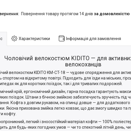
повернення товару протягом 14 днів
за домовленістю
с
Характеристики
Інформація для замовлення
Чоловічий велокостюм KIDITO — для активних
велокоханців
ічий велокостюм KIDITO KM-CT-18 — чудове спорядження для актив
ь спортом на відкритому повітрі. Підходить для їзди на міських, гір
ипедах як для коротких поїздок, так і для тривалих подорожей.
мічний крій, ергономічний дизайн, гарна посадка гарантують мак
яких поїздок. Штани з бічною змійкою забезпечують зручність під ч
ання. Кофта з довгим рукавом, на спинці довше — для додаткового 
ки. Якісна прихована змійка легко ковзає, що дає змогу швидко та 
ти кофту.
ропроникний, легкий і зносостійкий матеріал кофти — 100% поліестер
дить для будь-яких погодних умов — чи то спекотний літній день, ч