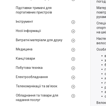
погод
Підставки-тримачі для
Матер
портативних пристроїв
повіт
рухам
Інструмент
Спеці
спорт
Носії інформації
на шкі
Насте
Витратні матеріали для друку
велос
Медицина
Особл
Канцтовари
Побутова техніка
Електрообладнання
Телекомунікації та зв'язок
Обладнання та товари для
надання послуг
Велок