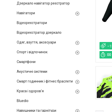
Дзеркало навігатор реєстратор
Навігатори
Відеореєстратори
Відеореєстратор дзеркало
Одяг, взуття, аксесуари
–1
Спорт і відпочинок
0
0
Смартфони
Акустичні системи
Смарт годинник і фітнес браслети
Краса і здоров'я
Bluedio
Навушники та гарнітури