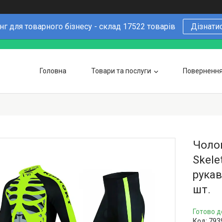
г для товарного бізнесу - склад 17522 товарів
Дізнати
Головна
Товари та послуги
Повернення 
Чому варто купувати у нас
6 причин
Оптовим покупцям
Чоло
Skele
рукав
шт.
Готово д
Код:
793