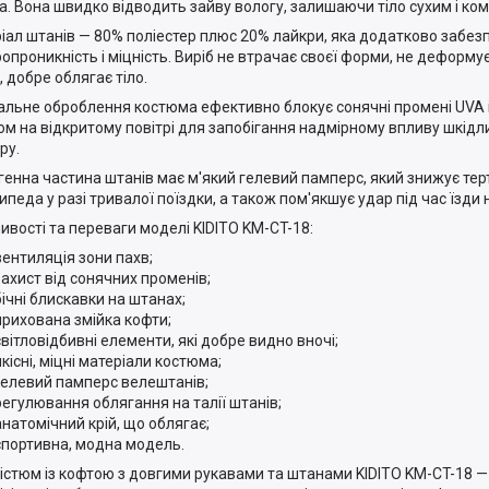
а. Вона швидко відводить зайву вологу, залишаючи тіло сухим і ко
іал штанів — 80% поліестер плюс 20% лайкри, яка додатково забезп
ропроникність і міцність. Виріб не втрачає своєї форми, не деформу
, добре облягає тіло.
альне оброблення костюма ефективно блокує сонячні промені UVA і
ом на відкритому повітрі для запобігання надмірному впливу шкід
ру.
генна частина штанів має м'який гелевий памперс, який знижує терт
ипеда у разі тривалої поїздки, а також пом'якшує удар під час їзди
ивості та переваги моделі KIDITO KM-CT-18:
вентиляція зони пахв;
захист від сонячних променів;
бічні блискавки на штанах;
прихована змійка кофти;
світловідбивні елементи, які добре видно вночі;
якісні, міцні матеріали костюма;
гелевий памперс велештанів;
регулювання облягання на талії штанів;
анатомічний крій, що облягає;
спортивна, модна модель.
істюм із кофтою з довгими рукавами та штанами KIDITO KM-CT-18 