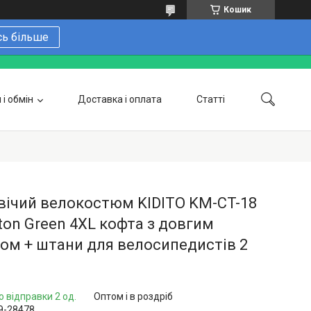
Кошик
сь більше
і обмін
Доставка і оплата
Статті
 замовити онлайн
Про нас
Контакти
Напишіть нам в Telegram
Фотогалерея
вічий велокостюм KIDITO KM-CT-18
ton Green 4XL кофта з довгим
ом + штани для велосипедистів 2
о відправки 2 од.
Оптом і в роздріб
9-28478