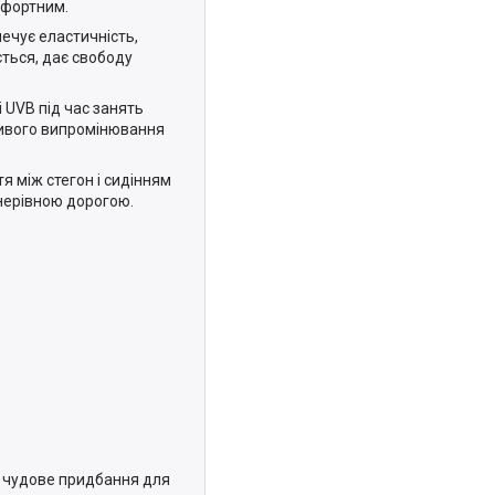
мфортним.
ечує еластичність,
ється, дає свободу
 UVB під час занять
ливого випромінювання
я між стегон і сидінням
 нерівною дорогою.
— чудове придбання для