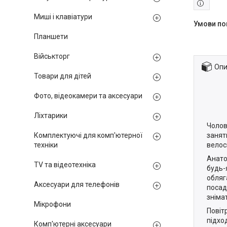
Миші і клавіатури
Планшети
Військторг
Опи
Товари для дітей
Фото, відеокамери та аксесуари
Ліхтарики
Чолов
Комплектуючі для комп'ютерної
занят
техніки
велос
Анато
TV та відеотехніка
будь-
обляг
Аксесуари для телефонів
посад
зніма
Мікрофони
Повіт
підхо
Комп'ютерні аксесуари