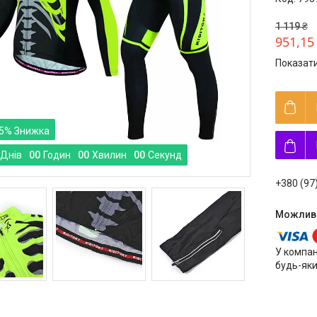
1 119 ₴
951,15
Показати
5%
Днів
0
0
Годин
0
0
Хвилин
0
0
Секунд
+380 (97
У компан
будь-яки