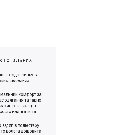
 і стильних
ного відпочинку та
ських, шосейних
симальний комфорт за
ас одягання та гарне
захисту та кращої
просто надягати та
. Одяг із поліестеру
и то волога дощовита