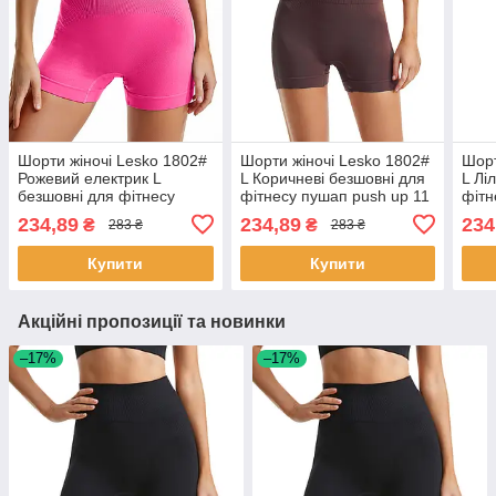
Шорти жіночі Lesko 1802#
Шорти жіночі Lesko 1802#
Шорт
Рожевий електрик L
L Коричневі безшовні для
L Лі
безшовні для фітнесу
фітнесу пушап push up 11
фітн
пушап push up 1 шт.
шт.
шт.
234,89
234,89
234
₴
₴
283 ₴
283 ₴
Купити
Купити
Акційні пропозиції та новинки
–17%
–17%