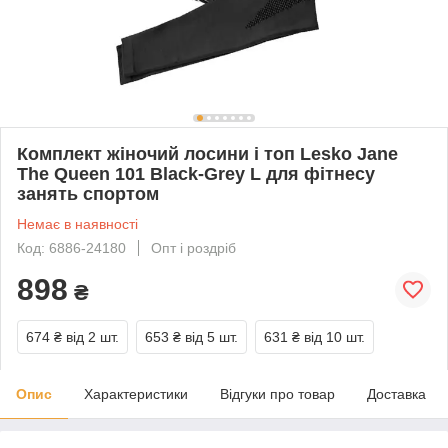
Комплект жіночий лосини і топ Lesko Jane
The Queen 101 Black-Grey L для фітнесу
занять спортом
Немає в наявності
Код: 6886-24180
Опт і роздріб
898
₴
674 ₴
від 2 шт.
653 ₴
від 5 шт.
631 ₴
від 10 шт.
Опис
Характеристики
Відгуки про товар
Доставка