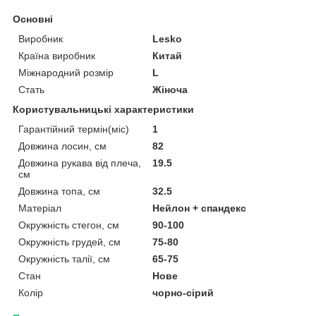
Основні
Виробник
Lesko
Країна виробник
Китай
Міжнародний розмір
L
Стать
Жіноча
Користувальницькі характеристики
Гарантійний термін(міс)
1
Довжина лосин, см
82
Довжина рукава від плеча,
19.5
см
Довжина топа, см
32.5
Матеріал
Нейлон + спандекс
Окружність стегон, см
90-100
Окружність грудей, см
75-80
Окружність талії, см
65-75
Стан
Нове
Колір
чорно-сірий