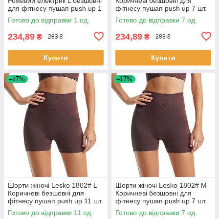
Рожевий електрик L безшовні
Коричневі безшовні для
для фітнесу пушап push up 1
фітнесу пушап push up 7 шт.
шт.
Готово до відправки 1 од.
Готово до відправки 7 од.
234,89
234,89
₴
₴
283 ₴
283 ₴
Купити
Купити
–17%
–17%
Шорти жіночі Lesko 1802# L
Шорти жіночі Lesko 1802# M
Коричневі безшовні для
Коричневі безшовні для
фітнесу пушап push up 11 шт.
фітнесу пушап push up 7 шт.
Готово до відправки 11 од.
Готово до відправки 7 од.