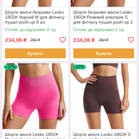
Шорти жіночі безшовні Lesko
Шорти безшовні жіночі Lesko
1802# Чорний M для фітнесу
1802# Рожевий електрик S
пушап push up 8 шт.
для фітнесу пушап push up 2
шт.
Готово до відправки 8 од.
Готово до відправки 2 од.
234,06
234,06
₴
₴
282 ₴
282 ₴
Купити
Купити
–17%
–17%
Шорти жіночі Lesko 1802#
Шорти жіночі Lesko 1802# S