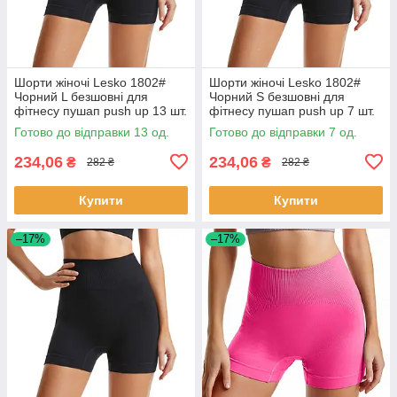
Шорти жіночі Lesko 1802#
Шорти жіночі Lesko 1802#
Чорний L безшовні для
Чорний S безшовні для
фітнесу пушап push up 13 шт.
фітнесу пушап push up 7 шт.
Готово до відправки 13 од.
Готово до відправки 7 од.
234,06
234,06
₴
₴
282 ₴
282 ₴
Купити
Купити
–17%
–17%