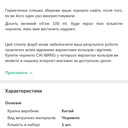
Герметична пляшка збереже ваше чорнило навіть після того,
як ви його один раз використовували.
Досить великий об'єм 100 ml, буде якраз тією кількістю
чорнила, яких вам вистачить надовго.
Цей спектр фарб може забезпечити ваші результати роботи
практично всіма відомими варіантами кольорів і відтінків.
Купити чорнило CAI WANG у чотирьох варіантах кольорів ви
можете в нашому інтернет-магазині за доступною ціною.
Приховати
Характеристики
Основні
Країна виробник
Китай
Вид витратних матеріалів
Чорнило
Кількість в наборі
1 шт.