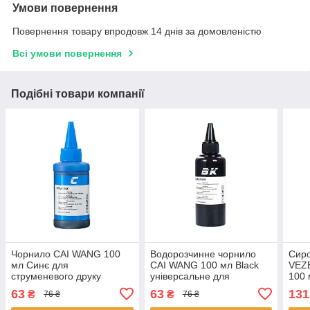
Умови повернення
Повернення товару впродовж 14 днів за домовленістю
Всі умови повернення
Подібні товари компанії
Чорнило CAI WANG 100
Водорозчинне чорнило
Сиро
мл Синє для
CAI WANG 100 мл Black
VEZE
струменевого друку
універсальне для
100 
заправки БФП принтера
принтера БФП 94шт
гіал
63
63
131
₴
₴
76 ₴
76 ₴
водорозчинні 8 шт.
омол