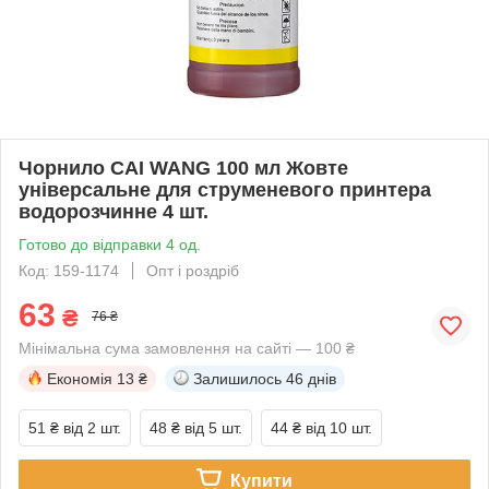
Чорнило CAI WANG 100 мл Жовте
універсальне для струменевого принтера
водорозчинне 4 шт.
Готово до відправки 4 од.
Код: 159-1174
Опт і роздріб
63
₴
76 ₴
Мінімальна сума замовлення на сайті — 100 ₴
Економія
13 ₴
Залишилось
46 днів
51 ₴
від 2 шт.
48 ₴
від 5 шт.
44 ₴
від 10 шт.
Купити