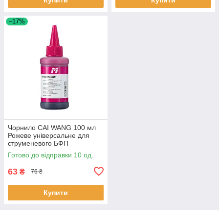
–17%
Чорнило CAI WANG 100 мл
Рожеве універсальне для
струменевого БФП
водорозчинне 10 шт.
Готово до відправки 10 од.
63
₴
76 ₴
Купити