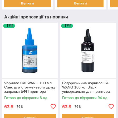
Купити
Купити
Акційні пропозиції та новинки
–17%
–17%
Чорнило CAI WANG 100 мл
Водорозчинне чорнило CAI
Синє для струменевого друку
WANG 100 мл Black
заправки БФП принтера
універсальне для принтера
водорозчинні 8 шт.
БФП 94шт
Готово до відправки 8 од.
Готово до відправки 94 од.
63
63
₴
₴
76 ₴
76 ₴
Купити
Купити