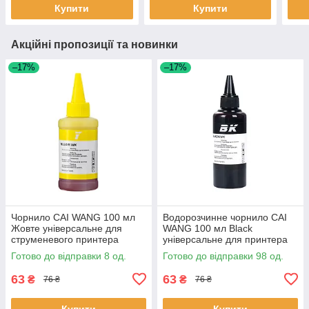
Купити
Купити
Акційні пропозиції та новинки
–17%
–17%
Чорнило CAI WANG 100 мл
Водорозчинне чорнило CAI
Жовте універсальне для
WANG 100 мл Black
струменевого принтера
універсальне для принтера
водорозчинне 8 шт.
БФП 98 шт.
Готово до відправки 8 од.
Готово до відправки 98 од.
63
63
₴
₴
76 ₴
76 ₴
Купити
Купити