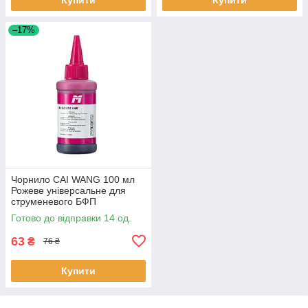
–17%
Чорнило CAI WANG 100 мл
Рожеве універсальне для
струменевого БФП
водорозчинне 14 шт.
Готово до відправки 14 од.
63
₴
76 ₴
Купити