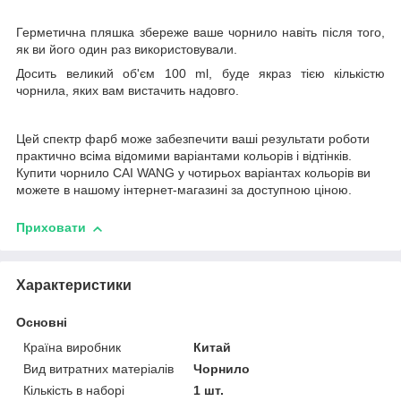
Герметична пляшка збереже ваше чорнило навіть після того,
як ви його один раз використовували.
Досить великий об'єм 100 ml, буде якраз тією кількістю
чорнила, яких вам вистачить надовго.
Цей спектр фарб може забезпечити ваші результати роботи
практично всіма відомими варіантами кольорів і відтінків.
Купити чорнило CAI WANG у чотирьох варіантах кольорів ви
можете в нашому інтернет-магазині за доступною ціною.
Приховати
Характеристики
Основні
Країна виробник
Китай
Вид витратних матеріалів
Чорнило
Кількість в наборі
1 шт.