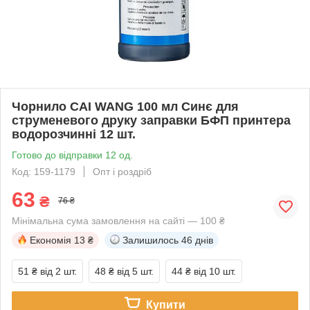
Чорнило CAI WANG 100 мл Синє для
струменевого друку заправки БФП принтера
водорозчинні 12 шт.
Готово до відправки 12 од.
Код: 159-1179
Опт і роздріб
63
₴
76 ₴
Мінімальна сума замовлення на сайті — 100 ₴
Економія
13 ₴
Залишилось
46 днів
51 ₴
від 2 шт.
48 ₴
від 5 шт.
44 ₴
від 10 шт.
Купити