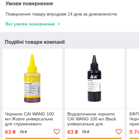
Умови повернення
Повернення товару впродовж 14 днів за домовленістю
Всі умови повернення
Подібні товари компанії
Чорнило CAI WANG 100
Водорозчинне чорнило
БФП
мл Жовте універсальне
CAI WANG 100 мл Black
Чорн
для струменевого
універсальне для
прин
принтера водорозчинне 8
принтера БФП 98 шт.
шт.
63
63
5 7
₴
₴
76 ₴
76 ₴
шт.