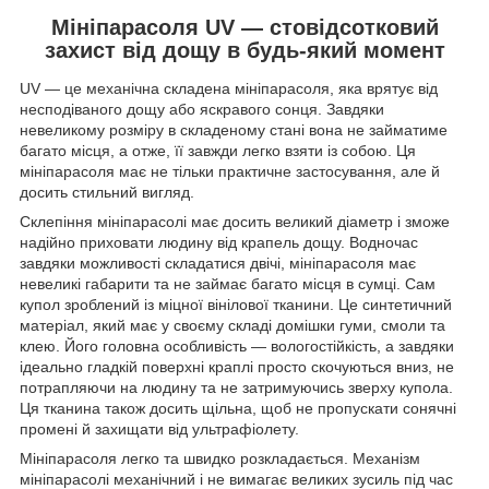
Мініпарасоля UV — стовідсотковий
захист від дощу в будь-який момент
UV — це механічна складена мініпарасоля, яка врятує від
несподіваного дощу або яскравого сонця. Завдяки
невеликому розміру в складеному стані вона не займатиме
багато місця, а отже, її завжди легко взяти із собою. Ця
мініпарасоля має не тільки практичне застосування, але й
досить стильний вигляд.
Склепіння мініпарасолі має досить великий діаметр і зможе
надійно приховати людину від крапель дощу. Водночас
завдяки можливості складатися двічі, мініпарасоля має
невеликі габарити та не займає багато місця в сумці. Сам
купол зроблений із міцної вінілової тканини. Це синтетичний
матеріал, який має у своєму складі домішки гуми, смоли та
клею. Його головна особливість — вологостійкість, а завдяки
ідеально гладкій поверхні краплі просто скочуються вниз, не
потрапляючи на людину та не затримуючись зверху купола.
Ця тканина також досить щільна, щоб не пропускати сонячні
промені й захищати від ультрафіолету.
Мініпарасоля легко та швидко розкладається. Механізм
мініпарасолі механічний і не вимагає великих зусиль під час