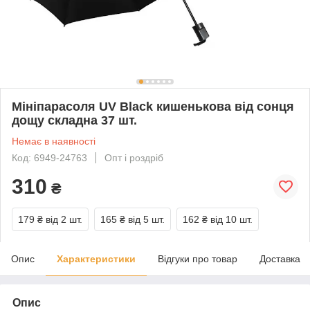
Мініпарасоля UV Black кишенькова від сонця
дощу складна 37 шт.
Немає в наявності
Код: 6949-24763
Опт і роздріб
310
₴
179 ₴
від 2 шт.
165 ₴
від 5 шт.
162 ₴
від 10 шт.
Опис
Характеристики
Відгуки про товар
Доставка
Опис