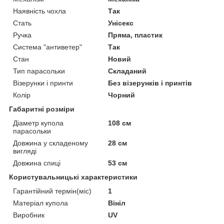
Наявність чохла
Так
Стать
Унісекс
Ручка
Пряма, пластик
Система "антиветер"
Так
Стан
Новий
Тип парасольки
Складаний
Візерунки і принти
Без візерунків і принтів
Колір
Чорний
Габаритні розміри
Діаметр купола
108 см
парасольки
Довжина у складеному
28 см
вигляді
Довжина спиці
53 см
Користувальницькі характеристики
Гарантійний термін(міс)
1
Матеріал купола
Вініл
Виробник
UV