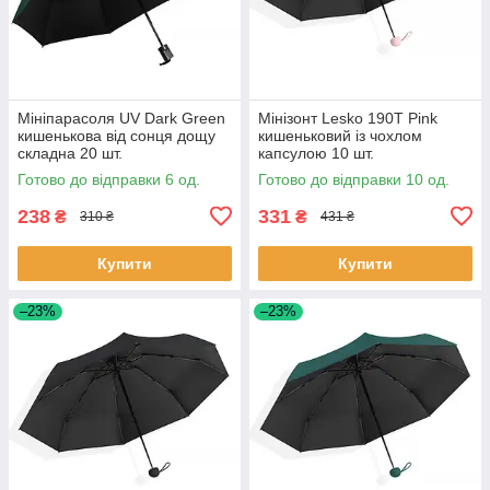
Мініпарасоля UV Dark Green
Мінізонт Lesko 190T Pink
кишенькова від сонця дощу
кишеньковий із чохлом
складна 20 шт.
капсулою 10 шт.
Готово до відправки 6 од.
Готово до відправки 10 од.
238
331
₴
₴
310 ₴
431 ₴
Купити
Купити
–23%
–23%