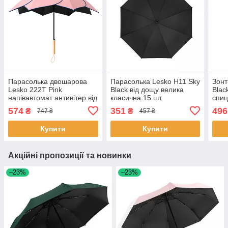
Парасолька двошарова
Парасолька Lesko H11 Sky
Зонт
Lesko 222T Pink
Black від дощу велика
Blac
напівавтомат антивітер від
класична 15 шт.
спиц
дощу та сонця 7 шт.
сон
574
351
496
₴
₴
747 ₴
457 ₴
Купити
Купити
Акційні пропозиції та новинки
–23%
–23%