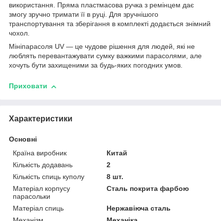
використання. Пряма пластмасова ручка з ремінцем дає
змогу зручно тримати її в руці. Для зручнішого
транспортування та зберігання в комплекті додається знімний
чохол.
Мініпарасоля UV — це чудове рішення для людей, які не
люблять перевантажувати сумку важкими парасолями, але
хочуть бути захищеними за будь-яких погодних умов.
Приховати
Характеристики
Основні
Країна виробник
Китай
Кількість додавань
2
Кількість спиць куполу
8 шт.
Матеріал корпусу
Сталь покрита фарбою
парасольки
Матеріал спиць
Нержавіюча сталь
Механізм
Механіка