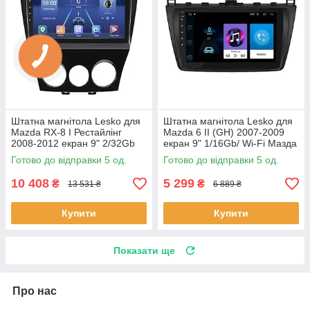
Штатна магнітола Lesko для
Штатна магнітола Lesko для
Mazda RX-8 I Рестайлінг
Mazda 6 II (GH) 2007-2009
2008-2012 екран 9" 2/32Gb
екран 9" 1/16Gb/ Wi-Fi Мазда
4G Wi-Fi GPS Top 5 шт.
5 шт.
Готово до відправки 5 од.
Готово до відправки 5 од.
10 408
5 299
₴
₴
13 531 ₴
6 889 ₴
Купити
Купити
Показати ще
Про нас