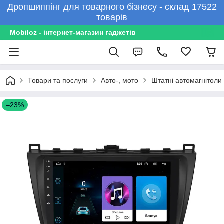
Дропшиппінг для товарного бізнесу - склад 17522
товарів
Mobiloz - інтернет-магазин гаджетів
Товари та послуги
Авто-, мото
Штатні автомагнітоли
–23%