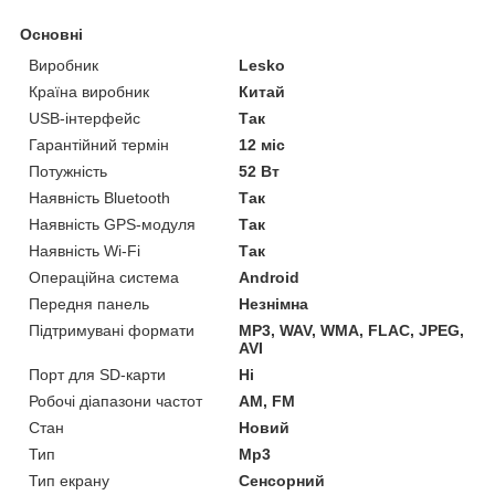
Основні
Виробник
Lesko
Країна виробник
Китай
USB-інтерфейс
Так
Гарантійний термін
12 міс
Потужність
52 Вт
Наявність Bluetooth
Так
Наявність GPS-модуля
Так
Наявність Wi-Fi
Так
Операційна система
Android
Передня панель
Незнімна
Підтримувані формати
MP3, WAV, WMA, FLAC, JPEG,
AVI
Порт для SD-карти
Ні
Робочі діапазони частот
AM, FM
Стан
Новий
Тип
Mp3
Тип екрану
Сенсорний