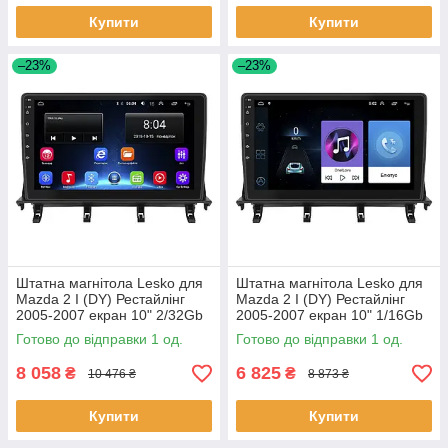
Купити
Купити
–23%
–23%
Штатна магнітола Lesko для
Штатна магнітола Lesko для
Mazda 2 I (DY) Рестайлінг
Mazda 2 I (DY) Рестайлінг
2005-2007 екран 10" 2/32Gb
2005-2007 екран 10" 1/16Gb
Wi-Fi GPS Base 1 шт.
Wi-Fi GPS Base 1 шт.
Готово до відправки 1 од.
Готово до відправки 1 од.
8 058
6 825
₴
₴
10 476 ₴
8 873 ₴
Купити
Купити