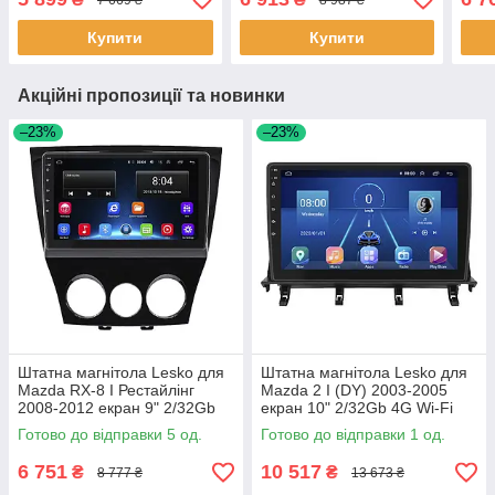
Optima GPS Android 5 шт.
Optima GPS Andr 26 шт.
шт.
Купити
Купити
Акційні пропозиції та новинки
–23%
–23%
Штатна магнітола Lesko для
Штатна магнітола Lesko для
Mazda RX-8 I Рестайлінг
Mazda 2 I (DY) 2003-2005
2008-2012 екран 9" 2/32Gb
екран 10" 2/32Gb 4G Wi-Fi
Wi-Fi GPS Base 5 шт.
GPS Top 1 шт.
Готово до відправки 5 од.
Готово до відправки 1 од.
6 751
10 517
₴
₴
8 777 ₴
13 673 ₴