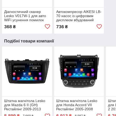
Діагностичний сканер
Автокомпресор AIKESI LB-
Lesko V017W-1 для авто
70 насос із цифровим
WiFi усунення помилок
дисплеєм вбудований
неполадок
ліхтар шт.
368
736
₴
₴
Подібні товари компанії
Штатна магнітола Lesko
Штатна магнітола Lesko
Штат
для Mazda 6 II (GH)
для Honda Accord VII
для 
Рестайлінг 2009-2013
Рестайлінг 2005-2008
2 20
екран 9" 2/32Gb/ Wi-Fi
екран 10" 2/32Gb/ Wi-Fi
1/16
5 899
6 913
6 7
₴
₴
7 669 ₴
8 987 ₴