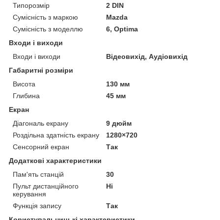
Типорозмір
2 DIN
Сумісність з маркою
Mazda
Сумісність з моделлю
6, Optima
Входи і виходи
Входи і виходи
Відеовихід, Аудіовихід
Габаритні розміри
Висота
130 мм
Глибина
45 мм
Екран
Діагональ екрану
9 дюйм
Роздільна здатність екрану
1280×720
Сенсорний екран
Так
Додаткові характеристики
Пам'ять станцій
30
Пульт дистанційного
Ні
керування
Функція запису
Так
Користувальницькі характеристики