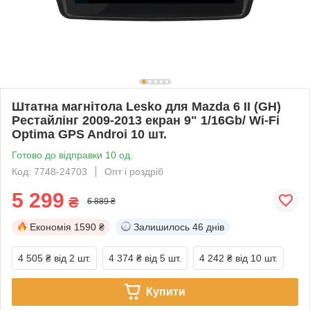
Штатна магнітола Lesko для Mazda 6 II (GH)
Рестайлінг 2009-2013 екран 9" 1/16Gb/ Wi-Fi
Optima GPS Androi 10 шт.
Готово до відправки 10 од.
Код: 7748-24703
Опт і роздріб
5 299
₴
6 889 ₴
Економія
1590 ₴
Залишилось
46 днів
4 505 ₴
від 2 шт.
4 374 ₴
від 5 шт.
4 242 ₴
від 10 шт.
Купити