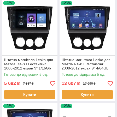
–23%
–23%
Штатна магнітола Lesko для
Штатна магнітола Lesko для
Mazda RX-8 I Рестайлінг
Mazda RX-8 I Рестайлінг
2008-2012 екран 9" 1/16Gb
2008-2012 екран 9" 4/64Gb
Wi-Fi GPS Base 5 шт.
4G Wi-Fi GPS Top 5 шт.
Готово до відправки 5 од.
Готово до відправки 5 од.
5 682
13 607
₴
₴
7 387 ₴
17 690 ₴
Купити
Купити
–23%
–23%