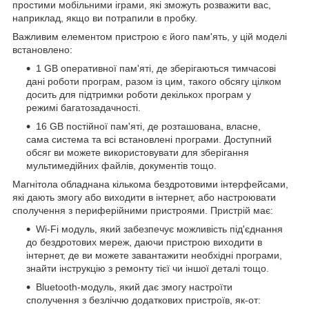
простими мобільними іграми, які зможуть розважити вас,
наприклад, якщо ви потрапили в пробку.
Важливим елементом пристрою є його пам'ять, у цій моделі
встановлено:
1 GB оперативної пам'яті, де зберігаються тимчасові
дані роботи програм, разом із цим, такого обсягу цілком
досить для підтримки роботи декількох програм у
режимі багатозадачності.
16 GB постійної пам'яті, де розташована, власне,
сама система та всі встановлені програми. Доступний
обсяг ви можете використовувати для зберігання
мультимедійних файлів, документів тощо.
Магнітола обладнана кількома бездротовими інтерфейсами,
які дають змогу або виходити в інтернет, або настроювати
сполучення з периферійними пристроями. Пристрій має:
Wi-Fi модуль, який забезпечує можливість під'єднання
до бездротових мереж, даючи пристрою виходити в
інтернет, де ви можете завантажити необхідні програми,
знайти інструкцію з ремонту тієї чи іншої деталі тощо.
Bluetooth-модуль, який дає змогу настроїти
сполучення з безліччю додаткових пристроїв, як-от: