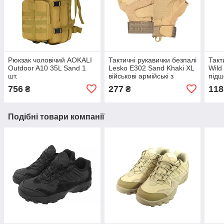
Рюкзак чоловічий AOKALI
Тактичні рукавички безпалі
Такт
Outdoor A10 35L Sand 1
Lesko E302 Sand Khaki XL
Wild
шт.
військові армійські з
підш
відкритими пальцями 1 шт.
1 шт
756
277
118
₴
₴
Подібні товари компанії