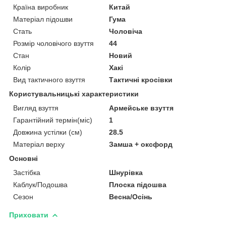
Країна виробник
Китай
Матеріал підошви
Гума
Стать
Чоловіча
Розмір чоловічого взуття
44
Стан
Новий
Колір
Хакі
Вид тактичного взуття
Тактичні кросівки
Користувальницькі характеристики
Вигляд взуття
Армейське взуття
Гарантійний термін(міс)
1
Довжина устілки (см)
28.5
Матеріал верху
Замша + оксфорд
Основні
Застібка
Шнурівка
Каблук/Подошва
Плоска підошва
Сезон
Весна/Осінь
Приховати