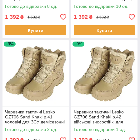
демісезонна для ЗСУ 8 шт.
taktical 10 шт.
Готово до відправки 8 од.
Готово до відправки 10 од.
1 392
1 392
₴
₴
1 532 ₴
1 532 ₴
Купити
Купити
–9%
–9%
Черевики тактичні Lesko
Черевики тактичні Lesko
GZ706 Sand Khaki р.41
GZ706 Sand Khaki р.42
чоловічі для ЗСУ демісезонні
військові зносостійкі для
на шнурівці 2 шт.
спецслужб 1 шт.
Готово до відправки 2 од.
Готово до відправки 1 од.