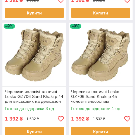
1 392
1 392
₴
₴
1 532 ₴
1 532 ₴
Купити
Купити
–9%
–9%
Черевики чоловічі тактичні
Черевики тактичні Lesko
Lesko GZ706 Sand Khaki р.44
GZ706 Sand Khaki р.45
для військових на демісезон
чоловічі зносостійкі
3 шт.
демісезонні для спецслужб 1
Готово до відправки 3 од.
Готово до відправки 1 од.
шт.
1 392
1 392
₴
₴
1 532 ₴
1 532 ₴
Купити
Купити