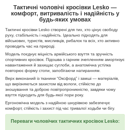
Тактичні чоловічі кросівки Lesko —
комфорт, витривалість і надійність у
будь-яких умовах
Тактичні кросівки Lesko створені для тих, хто цінує свободу
руху, стабільність і надійність. Ідеально підходять для
військових, туристів, мисливців, рибалок та всіх, хто активно
проводить час на природі.
Модель поєднує міцність армійського взуття та зручність
спортивних кросівок. Підошва з гарним зчепленням амортизує
навантаження й захищає суглоби, а анатомічна устілка
повторює форму стопи, запобігаючи натиранням.
Верх виконаний із тканини “Оксфорд” і замші — матеріалів,
що вирізняються захистом від вологи, стійкістю до
зношування та доброю повітропроникністю, завдяки чому
взуття підходить для будь-якої пори року.
Ергономічна модель з надійною шнурівкою забезпечує
комфорт, стійкість і захист під час тривалої ходьби чи бігу.
Переваги чоловічих тактичних кросівок Lesko: