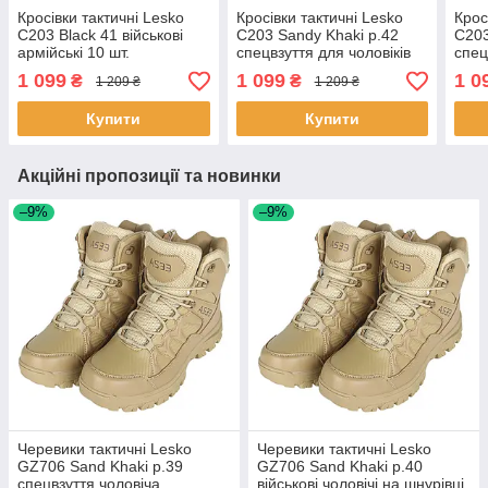
Кросівки тактичні Lesko
Кросівки тактичні Lesko
Крос
C203 Black 41 військові
C203 Sandy Khaki р.42
C203
армійські 10 шт.
спецвзуття для чоловіків
спец
13 шт.
1 099
1 099
1 0
₴
₴
1 209 ₴
1 209 ₴
Купити
Купити
Акційні пропозиції та новинки
–9%
–9%
Черевики тактичні Lesko
Черевики тактичні Lesko
GZ706 Sand Khaki р.39
GZ706 Sand Khaki р.40
спецвзуття чоловіча
військові чоловічі на шнурівці