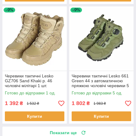
–9%
–9%
Черевики тактичні Lesko
Черевики тактичні Lesko 661
GZ706 Sand Khaki р. 46
Green 44 з автоматичною
чоловічі мілітарі 1 шт.
пряжкою чоловічі черевики 5
шт.
Готово до відправки 1 од.
Готово до відправки 5 од.
1 392
1 802
₴
₴
1 532 ₴
1 983 ₴
Купити
Купити
Показати ще