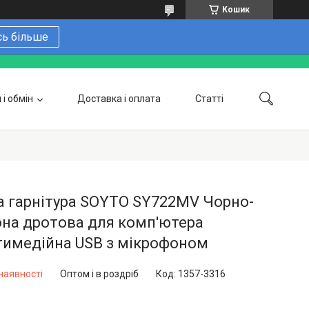
Кошик
сь більше
і обмін
Доставка і оплата
Статті
 замовити онлайн
Про нас
Контакти
Напишіть нам в Telegram
Фотогалерея
а гарнітура SOYTO SY722MV Чорно-
на дротова для комп'ютера
тимедійна USB з мікрофоном
наявності
Оптом і в роздріб
Код:
1357-3316