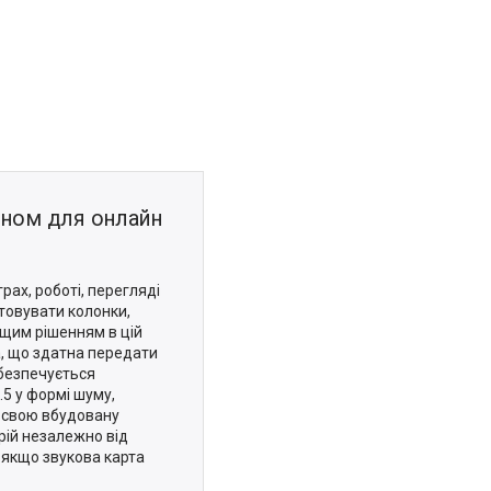
фоном для онлайн
рах, роботі, перегляді
товувати колонки,
ащим рішенням в цій
, що здатна передати
безпечується
.5 у формі шуму,
є свою вбудовану
трій незалежно від
 якщо звукова карта