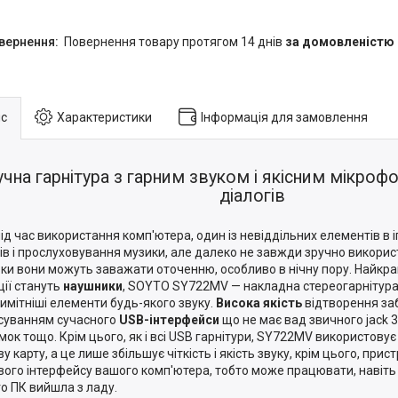
повернення товару протягом 14 днів
за домовленістю
с
Характеристики
Інформація для замовлення
учна гарнітура з гарним звуком і якісним мікро
діалогів
під час використання комп'ютера, один із невіддільних елементів в іг
ів і прослуховування музики, але далеко не завжди зручно викорис
ьки вони можуть заважати оточенню, особливо в нічну пору. Найкр
ції стануть
наушники
, SOYTO SY722MV — накладна стереогарнітура
имітніші елементи будь-якого звуку.
Висока якість
відтворення за
суванням сучасного
USB-інтерфейси
що не має вад звичного jack 3
мок тощо. Крім цього, як і всі USB гарнітури, SY722MV використову
у карту, а це лише збільшує чіткість і якість звуку, крім цього, прис
вого інтерфейсу вашого комп'ютера, тобто може працювати, навіть
о ПК вийшла з ладу.