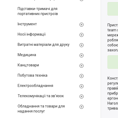
Підставки-тримачі для
портативних пристроїв
Інструмент
Прист
team 
Носії інформації
мереж
робля
Витратні матеріали для друку
собою
захоп
Медицина
Канцтовари
Побутова техніка
Конст
регул
Електрообладнання
праві
прибр
Телекомунікації та зв'язок
ергон
Нагол
Обладнання та товари для
трива
надання послуг