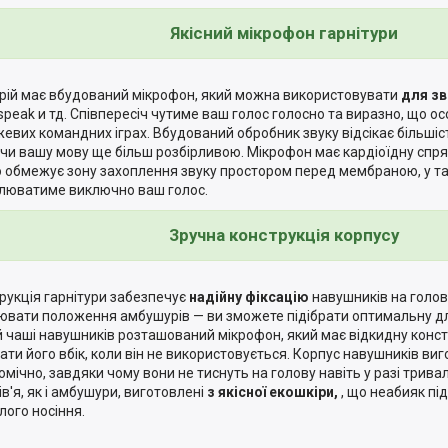
Якісний мікрофон гарнітури
рій має вбудований мікрофон, який можна використовувати
для зв
speak и тд. Співпересіч чутиме ваш голос голосно та виразно, що о
евих командних іграх. Вбудований обробник звуку відсікає більшіс
чи вашу мову ще більш розбірливою. Мікрофон має кардіоїдну спря
 обмежує зону захоплення звуку простором перед мембраною, у так
люватиме виключно ваш голос.
Зручна конструкція корпусу
рукція гарнітури забезпечує
надійну фіксацію
навушників на голові
ювати положення амбушурів — ви зможете підібрати оптимальну дл
й чаші навушників розташований мікрофон, який має відкидну конс
ати його вбік, коли він не використовується. Корпус навушників в
омічно, завдяки чому вони не тиснуть на голову навіть у разі трива
ів'я, як і амбушури, виготовлені
з якісної екошкіри,
, що неабияк пі
лого носіння.