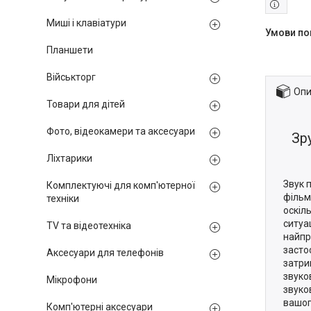
Миші і клавіатури
Планшети
Військторг
Опи
Товари для дітей
Фото, відеокамери та аксесуари
Зр
Ліхтарики
Звук 
Комплектуючі для комп'ютерної
фільм
техніки
оскіл
ситуа
TV та відеотехніка
найпр
засто
Аксесуари для телефонів
затри
звуков
Мікрофони
звуко
вашог
Комп'ютерні аксесуари