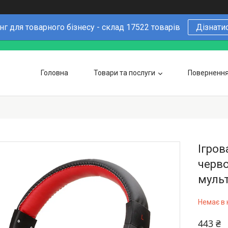
г для товарного бізнесу - склад 17522 товарів
Дізнати
Головна
Товари та послуги
Повернення 
Чому варто купувати у нас
6 причин
Оптовим покупцям
Ігров
черво
муль
Немає в 
443 ₴