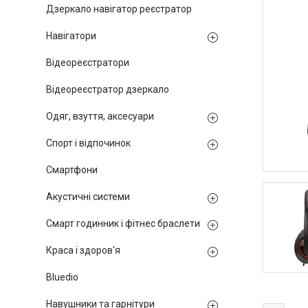
Дзеркало навігатор реєстратор
Навігатори
Відеореєстратори
Відеореєстратор дзеркало
Одяг, взуття, аксесуари
Спорт і відпочинок
Смартфони
Акустичні системи
Смарт годинник і фітнес браслети
Краса і здоров'я
Bluedio
Навушники та гарнітури