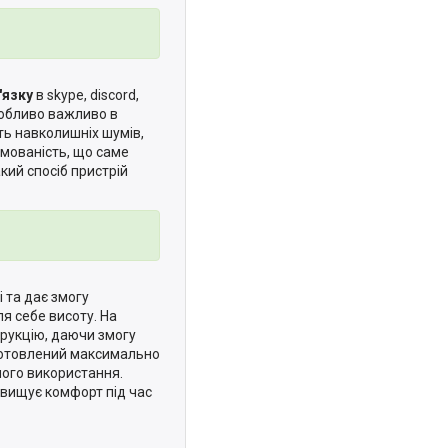
'язку
в skype, discord,
собливо важливо в
ть навколишніх шумів,
мованість, що саме
ий спосіб пристрій
 та дає змогу
я себе висоту. На
трукцію, даючи змогу
иготовлений максимально
лого використання.
двищує комфорт під час