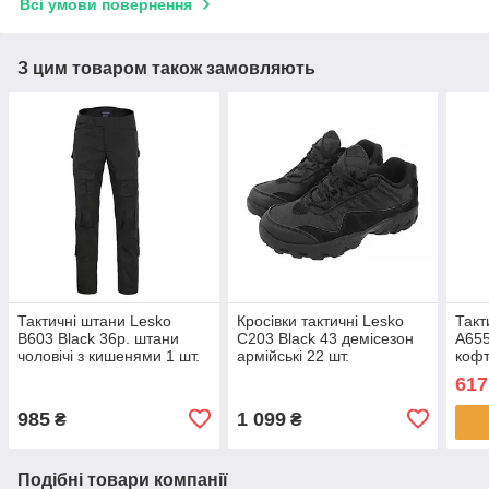
Всі умови повернення
З цим товаром також замовляють
Тактичні штани Lesko
Кросівки тактичні Lesko
Такт
B603 Black 36р. штани
C203 Black 43 демісезон
A655
чоловічі з кишенями 1 шт.
армійські 22 шт.
кофт
каму
617
для 
985
1 099
₴
₴
Подібні товари компанії