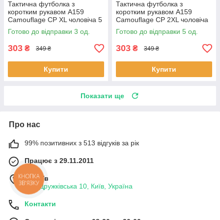
Тактична футболка з
Тактична футболка з
коротким рукавом A159
коротким рукавом A159
Camouflage CP XL чоловіча 5
Camouflage CP 2XL чоловіча
шт.
9 шт.
Готово до відправки 3 од.
Готово до відправки 5 од.
303
303
₴
₴
349 ₴
349 ₴
Купити
Купити
Показати ще
Про нас
99% позитивних з 513 відгуків за рік
Працює з 29.11.2011
КНОПКА
м. Київ
ЗВ'ЯЗКУ
вул. Дружківська 10, Київ, Україна
Контакти