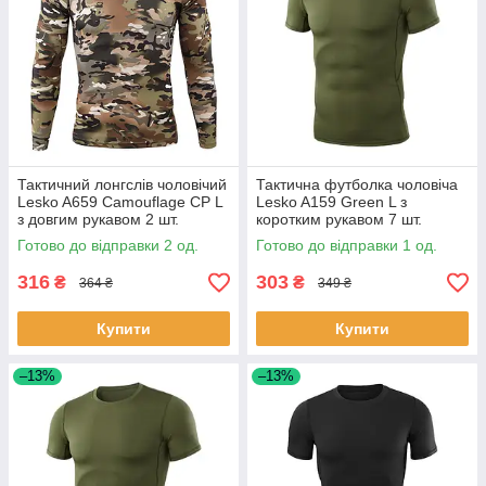
Тактичний лонгслів чоловічий
Тактична футболка чоловіча
Lesko A659 Camouflage CP L
Lesko A159 Green L з
з довгим рукавом 2 шт.
коротким рукавом 7 шт.
Готово до відправки 2 од.
Готово до відправки 1 од.
316
303
₴
₴
364 ₴
349 ₴
Купити
Купити
–13%
–13%