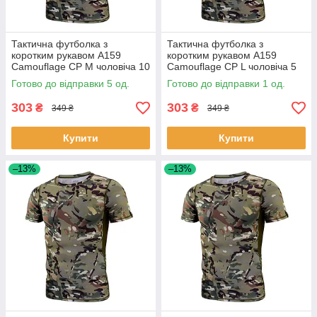
Тактична футболка з
Тактична футболка з
коротким рукавом A159
коротким рукавом A159
Camouflage CP M чоловіча 10
Camouflage CP L чоловіча 5
шт.
шт.
Готово до відправки 5 од.
Готово до відправки 1 од.
303
303
₴
₴
349 ₴
349 ₴
Купити
Купити
–13%
–13%