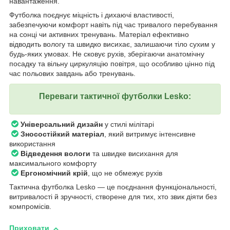
навантаження.
Футболка поєднує міцність і дихаючі властивості,
забезпечуючи комфорт навіть під час тривалого перебування
на сонці чи активних тренувань. Матеріал ефективно
відводить вологу та швидко висихає, залишаючи тіло сухим у
будь-яких умовах. Не сковує рухів, зберігаючи анатомічну
посадку та вільну циркуляцію повітря, що особливо цінно під
час польових завдань або тренувань.
Переваги тактичної футболки Lesko:
Універсальний дизайн
у стилі мілітарі
Зносостійкий матеріал
, який витримує інтенсивне
використання
Відведення вологи
та швидке висихання для
максимального комфорту
Ергономічний крій
, що не обмежує рухів
Тактична футболка Lesko — це поєднання функціональності,
витривалості й зручності, створене для тих, хто звик діяти без
компромісів.
Приховати