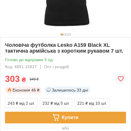
Чоловіча футболка Lesko A159 Black XL
тактична армійська з коротким рукавом 7 шт.
Готово до відправки 5 од.
Код: 4851-15817
Опт і роздріб
303
₴
349 ₴
Економія
46 ₴
Залишилось
33 дні
243 ₴
від 2 шт.
232 ₴
від 5 шт.
221 ₴
від 10 шт.
Купити
або