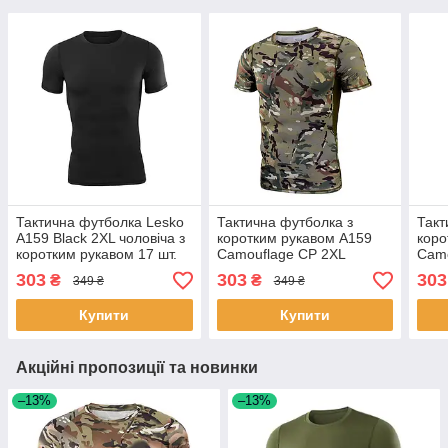
Тактична футболка Lesko
Тактична футболка з
Такт
A159 Black 2XL чоловіча з
коротким рукавом A159
коро
коротким рукавом 17 шт.
Camouflage CP 2XL
Camo
чоловіча 9 шт.
чоло
303
303
303
₴
₴
349 ₴
349 ₴
Купити
Купити
Акційні пропозиції та новинки
–13%
–13%