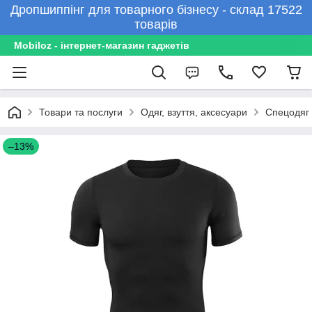
Дропшиппінг для товарного бізнесу - склад 17522
товарів
Mobiloz - інтернет-магазин гаджетів
Товари та послуги
Одяг, взуття, аксесуари
Спецодяг 
–13%