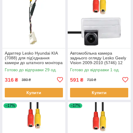
Адаптер Lesko Hyundai KIA
Автомобільна камера
(7088) для під'єднання
заднього огляду Lesko Geely
камери до штатного монітора
Vision 2009-2010 (5746) 12
29 шт.
шт.
Готово до відправки 29 од.
Готово до відправки 1 од.
316
591
₴
₴
380 ₴
710 ₴
Купити
Купити
–17%
–17%