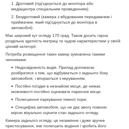
Дротовий (під'єднується до монітора або
медіацентра спеціальним проведенням).
Бездротовий (камера з вбудованим передавачем і
приймачем, який під'єднується до монітора в
автомобілі).
Має широкий кут огляду 170 град. Також досить гарна
роздільна здатність матриці та чудові характеристики у своїй
ціновій категорії.
Потреба розміщення таких камер зумовлена такими
чинниками:
Недосвідченість водія. Прилад допомагає
розібратися з тим, що відбувається з заднього боку
автомобіля, і впорається з керуванням;
Постійні поїздки в незнайомі місця, де немає
можливості постійно оцінювати паркочне місце.
Полегшення паркування темної пори;
Специфіка автомобіля, що не дає змогу повною
мірою візуально оцінити стан заднього огляду.
Камера заднього огляду, це незамінне і дуже зручне
пристосування, яке полегшить водіння і зробить його