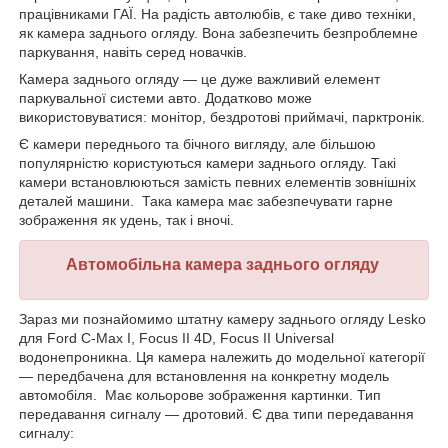
працівниками ГАЇ. На радість автолюбів, є таке диво техніки,
як камера заднього огляду. Вона забезпечить безпроблемне
паркування, навіть серед новачків.
Камера заднього огляду — це дуже важливий елемент
паркувальної системи авто. Додатково може
використовуватися: монітор, бездротові приймачі, парктронік.
Є камери переднього та бічного вигляду, але більшою
популярністю користуються камери заднього огляду. Такі
камери встановлюються замість певних елементів зовнішніх
деталей машини. Така камера має забезпечувати гарне
зображення як удень, так і вночі.
Автомобільна камера заднього огляду
Зараз ми познайомимо штатну камеру заднього огляду Lesko
для Ford C-Max I, Focus II 4D, Focus II Universal
водонепроникна. Ця камера належить до модельної категорії
— передбачена для встановлення на конкретну модель
автомобіля. Має кольорове зображення картинки. Тип
передавання сигналу — дротовий. Є два типи передавання
сигналу: