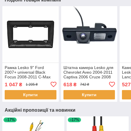
Рамка Lesko 9" Ford
Штатна камера Lesko для
Каме
2007+ universal Black
Chevrolet Aveo 2004-2011
Lesk
Focus 2008-2011 C-Max
Captiva 2006 Cruze 2008
Lanc
2008-2010 Mondeo 2007-
Epica 2006 Orlando 2010
2007
1 047
618
527
₴
₴
1 205 ₴
742 ₴
2011 S-Max 07-15 5шт
4шт
2011
Купити
Купити
Акційні пропозиції та новинки
–17%
–17%