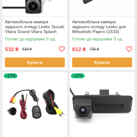
Автомобільна камера
Автомобільна камера
заднього огляду Lesko Suzuki
заднього огляду Lesko для
Vitara Grand Vitara Splash
Mitsubishi Pajero (1533)
SX4 Jimny (1502) 3 шт.
мітсубіші 3 шт.
Готово до відправки 3 од.
Готово до відправки 3 од.
532
612
₴
₴
639 ₴
735 ₴
Купити
Купити
–17%
–17%