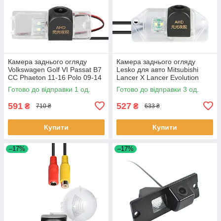
Камера заднього огляду
Камера заднього огляду
Volkswagen Golf VI Passat B7
Lesko для авто Mitsubishi
CC Phaeton 11-16 Polo 09-14
Lancer X Lancer Evolution
Skoda Superb 08-15 (4057)
2007+ Outlander 2008-2011г 3
Готово до відправки 1 од.
Готово до відправки 3 од.
17 шт.
шт.
591
527
₴
₴
710 ₴
633 ₴
Купити
Купити
–17%
–17%