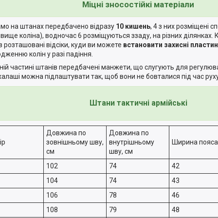
Міцні зносостійкі матеріали
амо на штанах передбачено відразу
10 кишень
, 4 з них розміщені с
 вище коліна), водночас 6 розміщуються ззаду, на різних ділянках. К
в розташовані відсіки, куди ви можете
встановити захисні пласти
дженню колін у разі падіння.
ній частині штанів передбачені манжети, що слугують для регулюв
халаші можна підлаштувати так, щоб вони не бовталися під час руху
Штани тактичні армійські
Довжина по
Довжина по
ір
зовнішньому шву,
внутрішньому
Ширина пояса
см
шву, см
102
74
42
104
74
43
106
78
46
108
79
48