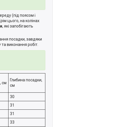
переду (під поясом і
рім цього, на колінах
ни
, які запобігають
ання посадки, завдяки
 та виконання робіт.
Глибина посадки,
, см
см
30
31
31
33