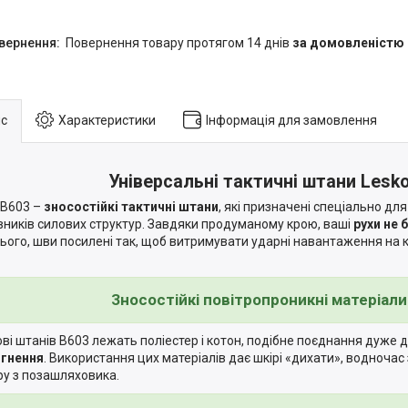
повернення товару протягом 14 днів
за домовленістю
с
Характеристики
Інформація для замовлення
Універсальні тактичні штани Lesk
 B603 –
зносостійкі тактичні штани
, які призначені спеціально для
вників силових структур. Завдяки продуманому крою, ваші
рухи не 
цього, шви посилені так, щоб витримувати ударні навантаження на к
Зносостійкі повітропроникні матеріали
ові штанів B603 лежать поліестер і котон, подібне поєднання дуже
гнення
. Використання цих матеріалів дає шкірі «дихати», водноча
тру з позашляховика.