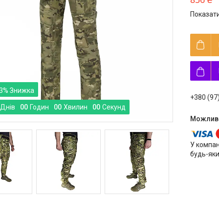
Показати
3%
+380 (97
Днів
0
0
Годин
0
0
Хвилин
0
0
Секунд
У компан
будь-яки