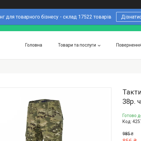
г для товарного бізнесу - склад 17522 товарів
Дізнати
Головна
Товари та послуги
Повернення 
Чому варто купувати у нас
6 причин
Оптовим покупцям
Такти
38р. 
Готово д
Код:
425
985 ₴
856 ₴