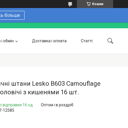
Кошик
сь більше
і обмін
Доставка і оплата
Статті
 замовити онлайн
Про нас
Контакти
Напишіть нам в Telegram
Фотогалерея
чні штани Lesko B603 Camouflage
чоловічі з кишенями 16 шт.
о відправки 16 од.
Оптом і в роздріб
7-12585