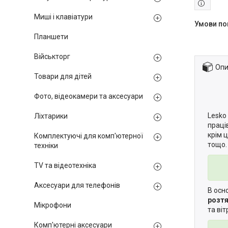
Миші і клавіатури
Планшети
Військторг
Опи
Товари для дітей
Фото, відеокамери та аксесуари
Lesko
Ліхтарики
праці
крім 
Комплектуючі для комп'ютерної
тощо.
техніки
TV та відеотехніка
Аксесуари для телефонів
В осн
розтя
Мікрофони
та ві
Комп'ютерні аксесуари