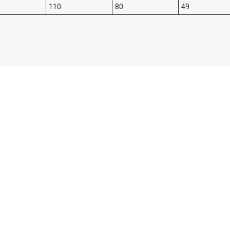
110
80
49