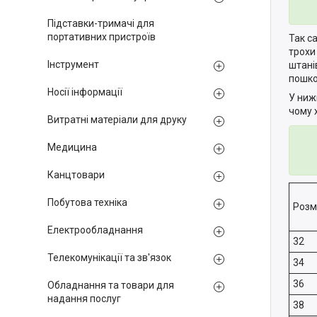
Підставки-тримачі для
портативних пристроїв
Так с
трохи
Інструмент
штані
пошко
Носії інформації
У ниж
чому 
Витратні матеріали для друку
Медицина
Канцтовари
Побутова техніка
Розм
Електрообладнання
32
Телекомунікації та зв'язок
34
36
Обладнання та товари для
надання послуг
38