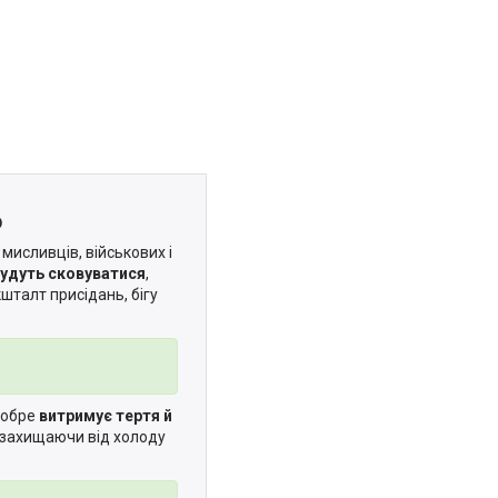
o
 мисливців, військових і
будуть сковуватися
,
шталт присідань, бігу
 добре
витримує тертя й
с захищаючи від холоду