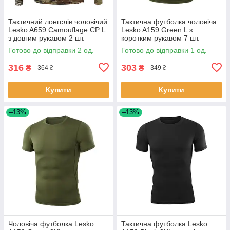
Тактичний лонгслів чоловічий
Тактична футболка чоловіча
Lesko A659 Camouflage CP L
Lesko A159 Green L з
з довгим рукавом 2 шт.
коротким рукавом 7 шт.
Готово до відправки 2 од.
Готово до відправки 1 од.
316
303
₴
₴
364 ₴
349 ₴
Купити
Купити
–13%
–13%
Чоловіча футболка Lesko
Тактична футболка Lesko