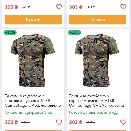
303
303
₴
₴
349 ₴
349 ₴
Купити
Купити
–13%
–13%
Тактична футболка з
Тактична футболка з
коротким рукавом A159
коротким рукавом A159
Camouflage CP XL чоловіча 5
Camouflage CP 2XL чоловіча
шт.
9 шт.
Готово до відправки 3 од.
Готово до відправки 5 од.
303
303
₴
₴
349 ₴
349 ₴