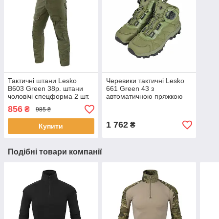
Тактичні штани Lesko
Черевики тактичні Lesko
B603 Green 38р. штани
661 Green 43 з
чоловічі спецформа 2 шт.
автоматичною пряжкою
чоловічі черевики 5 шт.
856
₴
985 ₴
1 762
₴
Купити
Подібні товари компанії