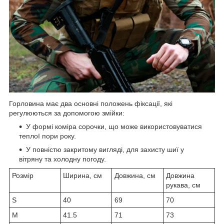
Горловина має два основні положень фіксації, які
регулюються за допомогою змійки:
У формі коміра сорочки, що може використовуватися
теплої пори року.
У повністю закритому вигляді, для захисту шиї у
вітряну та холодну погоду.
Розмір
Ширина, см
Довжина, см
Довжина
рукава, см
S
40
69
70
M
41.5
71
73