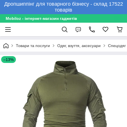
Дропшиппінг для товарного бізнесу - склад 17522
товарів
Mobiloz - інтернет-магазин гаджетів
Товари та послуги
Одяг, взуття, аксесуари
Спецодяг 
–13%