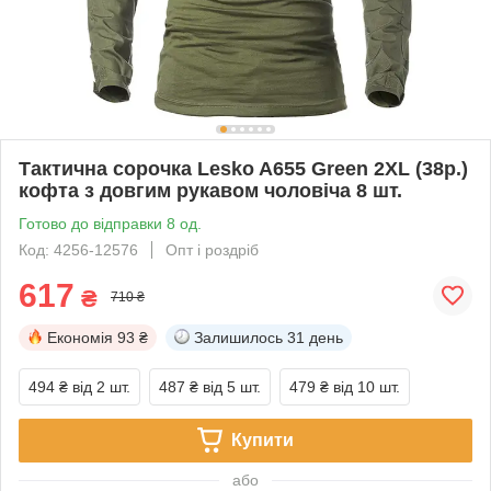
Тактична сорочка Lesko A655 Green 2XL (38р.)
кофта з довгим рукавом чоловіча 8 шт.
Готово до відправки 8 од.
Код: 4256-12576
Опт і роздріб
617
₴
710 ₴
Економія
93 ₴
Залишилось
31 день
494 ₴
від 2 шт.
487 ₴
від 5 шт.
479 ₴
від 10 шт.
Купити
або