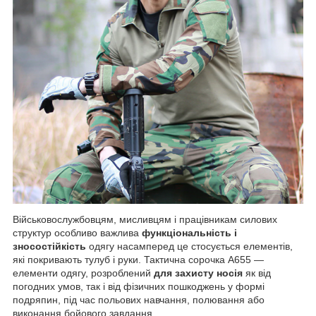
Військовослужбовцям, мисливцям і працівникам силових
структур особливо важлива
функціональність і
зносостійкість
одягу насамперед це стосується елементів,
які покривають тулуб і руки. Тактична сорочка A655 —
елементи одягу, розроблений
для захисту носія
як від
погодних умов, так і від фізичних пошкоджень у формі
подряпин, під час польових навчання, полювання або
виконання бойового завдання.