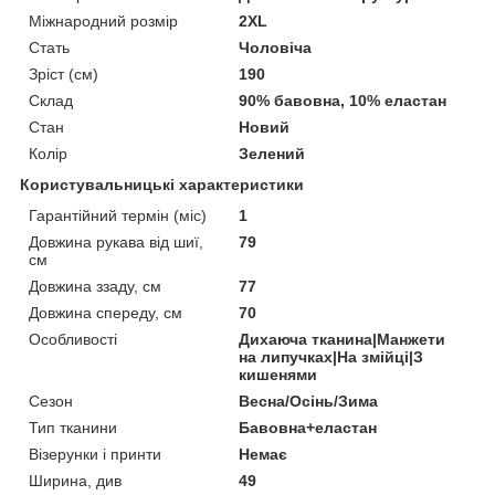
Міжнародний розмір
2XL
Стать
Чоловіча
Зріст (см)
190
Склад
90% бавовна, 10% еластан
Стан
Новий
Колір
Зелений
Користувальницькі характеристики
Гарантійний термін (міс)
1
Довжина рукава від шиї,
79
см
Довжина ззаду, см
77
Довжина спереду, см
70
Особливості
Дихаюча тканина|Манжети
на липучках|На змійці|З
кишенями
Сезон
Весна/Осінь/Зима
Тип тканини
Бавовна+еластан
Візерунки і принти
Немає
Ширина, див
49