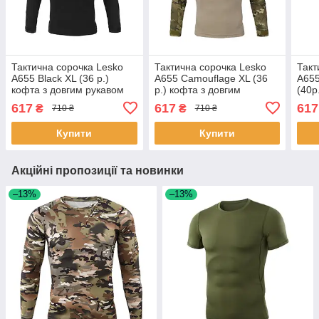
Тактична сорочка Lesko
Тактична сорочка Lesko
Такт
A655 Black XL (36 р.)
A655 Camouflage XL (36
A655
кофта з довгим рукавом
р.) кофта з довгим
(40р
камуфляжна армійська
рукавом убокс 6 шт.
рука
617
617
617
₴
₴
710 ₴
710 ₴
для військових
Купити
Купити
Акційні пропозиції та новинки
–13%
–13%