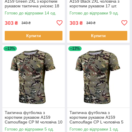
A159 Green 2XL з коротким
A159 Black 2XL чоловіча з
рукавом тактична унісекс 18
коротким рукавом 17 шт.
шт.
Готово до відправки 14 од.
Готово до відправки 9 од.
303
303
₴
₴
349 ₴
349 ₴
Купити
Купити
–13%
–13%
Тактична футболка з
Тактична футболка з
коротким рукавом A159
коротким рукавом A159
Camouflage CP M чоловіча 10
Camouflage CP L чоловіча 5
шт.
шт.
Готово до відправки 5 од.
Готово до відправки 1 од.