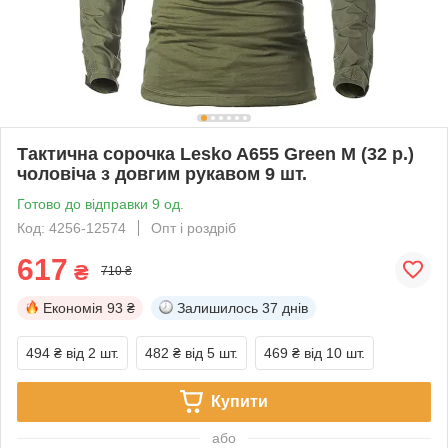
Тактична сорочка Lesko A655 Green M (32 р.)
чоловіча з довгим рукавом 9 шт.
Готово до відправки 9 од.
Код: 4256-12574
Опт і роздріб
617
₴
710 ₴
Економія
93 ₴
Залишилось
37 днів
494 ₴
від 2 шт.
482 ₴
від 5 шт.
469 ₴
від 10 шт.
Купити
або