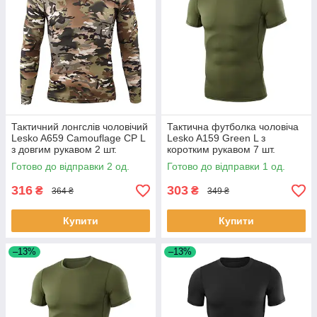
Тактичний лонгслів чоловічий
Тактична футболка чоловіча
Lesko A659 Camouflage CP L
Lesko A159 Green L з
з довгим рукавом 2 шт.
коротким рукавом 7 шт.
Готово до відправки 2 од.
Готово до відправки 1 од.
316
303
₴
₴
364 ₴
349 ₴
Купити
Купити
–13%
–13%