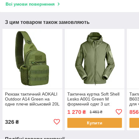
Всі умови повернення
З цим товаром також замовляють
Рюкзак тактичний AOKALI
Тактична куртка Soft Shell
Такт
Outdoor A14 Green на
Lesko A001 Green M
B603
одне плече військовий 20L
формений одяг 3 шт.
для 
шт.
1 270
856
₴
1 461 ₴
326
₴
Купити