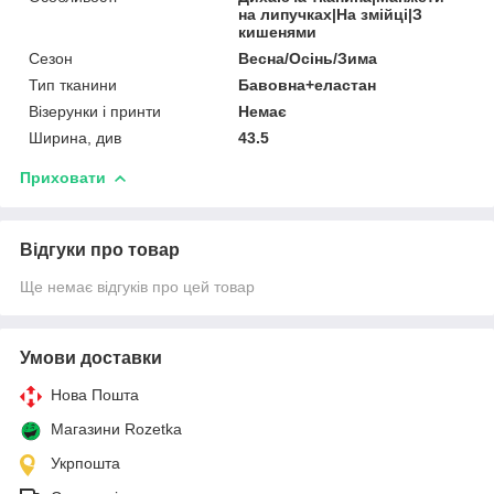
на липучках|На змійці|З
кишенями
Сезон
Весна/Осінь/Зима
Тип тканини
Бавовна+еластан
Візерунки і принти
Немає
Ширина, див
43.5
Приховати
Відгуки про товар
Ще немає відгуків про цей товар
Умови доставки
Нова Пошта
Магазини Rozetka
Укрпошта