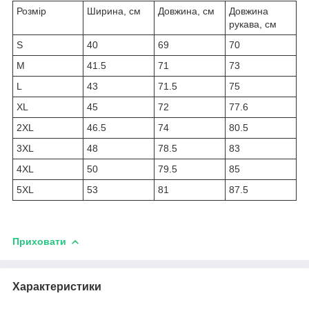
Розмір
Ширина, см
Довжина, см
Довжина
рукава, см
S
40
69
70
M
41.5
71
73
L
43
71.5
75
XL
45
72
77.6
2XL
46.5
74
80.5
3XL
48
78.5
83
4XL
50
79.5
85
5XL
53
81
87.5
Приховати
Характеристики