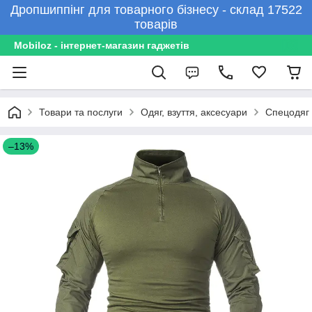
Дропшиппінг для товарного бізнесу - склад 17522
товарів
Mobiloz - інтернет-магазин гаджетів
Товари та послуги
Одяг, взуття, аксесуари
Спецодяг 
–13%