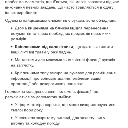
проблема елементів, що б'ються, які могли заважати під час
виконання певних завдань, що часто трапляється в одягу
інших виробників.
Одним із найцікавіших елементів є рукави, вони обладнані:
Двома
кишенями на блискавці
для перенесення
документів та інших необхідних предметів невеликих
розмірів.
Кріпленнями під налокітники
, що здатні захистити
ваші лікті від травм у разі падінь.
Манжетами для максимально якісної фіксації рукавів
на зап'ястку.
Кріпленнями типу велкро на рукавах для розміщення
інформації про воїнське звання, емблеми вашої
організації або декоративних нашивок.
Горловина має два основні положень фіксації, які
регулюються за допомогою змійки:
У формі коміра сорочки, що може використовуватися
теплої пори року.
У повністю закритому вигляді, для захисту шиї у
вітряну та холодну погоду.