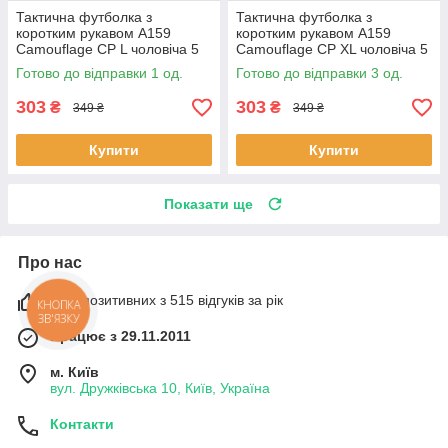
Тактична футболка з
Тактична футболка з
коротким рукавом A159
коротким рукавом A159
Camouflage CP L чоловіча 5
Camouflage CP XL чоловіча 5
шт.
шт.
Готово до відправки 1 од.
Готово до відправки 3 од.
303
303
₴
₴
349 ₴
349 ₴
Купити
Купити
Показати ще
Про нас
99% позитивних з 515 відгуків за рік
КНОПКА
ЗВ'ЯЗКУ
Працює з 29.11.2011
м. Київ
вул. Дружківська 10, Київ, Україна
Контакти