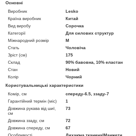
Основні
Виробник
Lesko
Країна виробник
Китай
Вид виробу
Сорочка
Категорії
Для силових структур
Міжнародний розмір
M
Стать
Чоловіча
Зріст (см)
175
Склад
90% бавовна, 10% еластан
Стан
Новий
Колір
Чорний
Користувальницькі характеристики
Комір, см
спереду-6.5, ззаду-7
Гарантійний термін (міс)
1
Довжина рукава від шиї,
73
см
Довжина ззаду, см
72
Довжина спереду, см
67
Особливості
Дихаюча тканина|Манжети