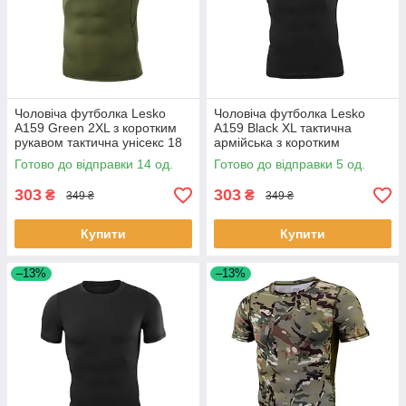
Чоловіча футболка Lesko
Чоловіча футболка Lesko
A159 Green 2XL з коротким
A159 Black XL тактична
рукавом тактична унісекс 18
армійська з коротким
шт.
рукавом 7 шт.
Готово до відправки 14 од.
Готово до відправки 5 од.
303
303
₴
₴
349 ₴
349 ₴
Купити
Купити
–13%
–13%