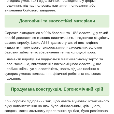
погодних умов, так і від фізичних пошкоджень у формі
подряпин, під час польових навчання, полювання або
виконання бойового завдання.
Довговічні та зносостійкі матеріали
Сорочка складається з 90% бавовни та 10% еластану, у такий
спосіб досягається
висока еластичність
і водночас
міцність
самого виробу. Lesko A655 дає змогу
шкірі повноцінно
«дихати»
, крім цього, використання натуральних волокон
бавовни забезпечує збереження тепла холодної пори.
Елементи виробу, які піддаються максимальному тертю та
навантаженню, виготовлені з високоміцного еластану, що
неабияк збільшує зносостійкість, навіть під час носіння в
суворих умовах полювання, фізичної роботи та польових
навчання.
Продумана конструкція. Ергономічний крій
Крій сорочки підібраний так, щоб навіть в умовах інтенсивного
руху навантаження на шви було мінімальним, крім цього,
завдяки максимальному приляганню до тіла, була розв'язана