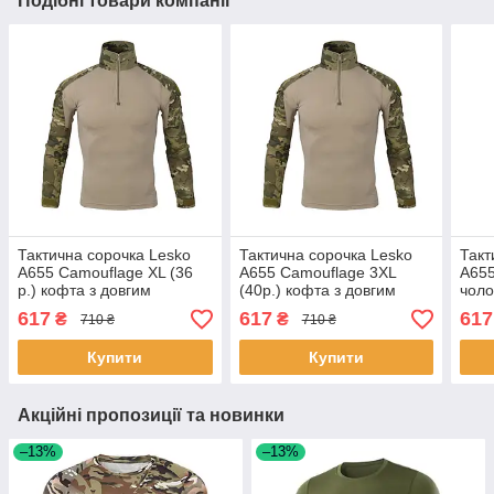
Подібні товари компанії
Тактична сорочка Lesko
Тактична сорочка Lesko
Такт
A655 Camouflage XL (36
A655 Camouflage 3XL
A655
р.) кофта з довгим
(40р.) кофта з довгим
чоло
рукавом убокс 6 шт.
рукавом 7 шт.
убак
617
617
617
₴
₴
710 ₴
710 ₴
Купити
Купити
Акційні пропозиції та новинки
–13%
–13%