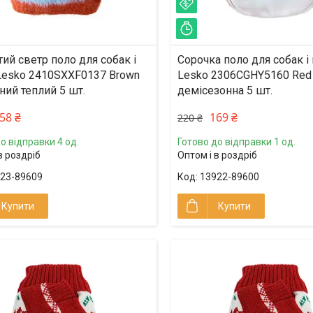
%
–23%
ишилось 33 дні
Залишилось 26 днів
ий светр поло для собак і
Сорочка поло для собак і
Lesko 2410SXXF0137 Brown
Lesko 2306CGHY5160 Red
ний теплий 5 шт.
демісезонна 5 шт.
58 ₴
169 ₴
220 ₴
о відправки 4 од.
Готово до відправки 1 од.
в роздріб
Оптом і в роздріб
23-89609
13922-89600
Купити
Купити