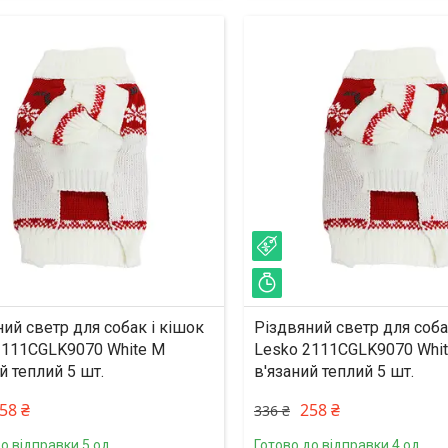
%
–23%
ишилось 33 дні
Залишилось 33 дні
ий светр для собак і кішок
Різдвяний светр для соба
2111CGLK9070 White M
Lesko 2111CGLK9070 Whit
й теплий 5 шт.
в'язаний теплий 5 шт.
58 ₴
258 ₴
336 ₴
о відправки 5 од.
Готово до відправки 4 од.