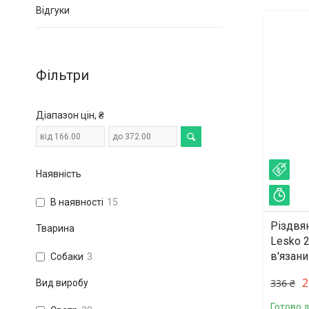
Відгуки
Фільтри
Діапазон цін, ₴
–23
Наявність
Зал
В наявності
15
Різдвян
Тварина
Lesko 
в'язани
Собаки
3
2
336 ₴
Вид виробу
Готово д