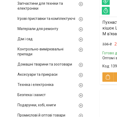
–23
Запчастини для техніки та
електроніки
Зал
Ігрові приставки та комплектуючі
Пухнаст
кішок 
Матеріали для ремонту
M в'яза
Дім і сад
2
336 ₴
Контрольно-вимірювальні
Готово д
прилади
Оптом і 
Домашні тварини та зоотовари
139
Аксесуари та прикраси
Техніка і електроніка
Безпека і захист
Подарунки, хобі, книги
Промислові й оптові товари