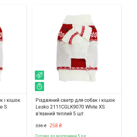
–23%
Залишилось 33 дні
к і кішок
Різдвяний светр для собак і кішок
e S
Lesko 2111CGLK9070 White XS
в'язаний теплий 5 шт.
258 ₴
336 ₴
Готово до відправки 5 од.