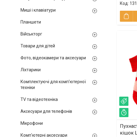
131
Миші і клавіатури
Планшети
Військторг
Товари для дітей
Фото, відеокамери та аксесуари
Ліхтарики
Комплектуючі для комп'ютерної
техніки
TV та відеотехніка
–23
Аксесуари для телефонів
Зал
Мікрофони
Пухнаст
кішок 
Комп'ютерні аксесуари