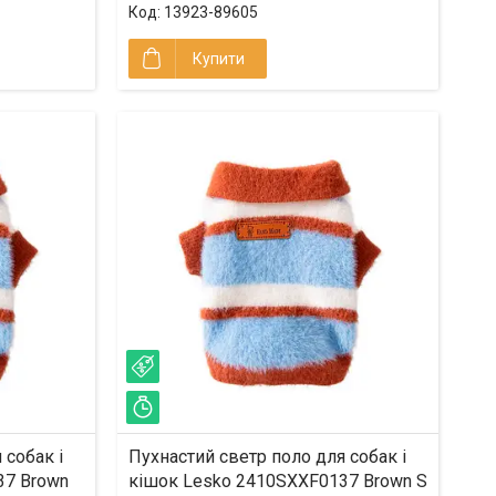
13923-89605
Купити
–23%
Залишилось 33 дні
 собак і
Пухнастий светр поло для собак і
37 Brown
кішок Lesko 2410SXXF0137 Brown S