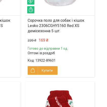
–23%
Залишився 1 день
 кішок
Сорочка поло для собак і кішок
 S
Lesko 2306CGHY5160 Red XS
демісезонна 5 шт.
169 ₴
220 ₴
Готово до відправки 1 од.
Оптом і в роздріб
13922-89601
Купити