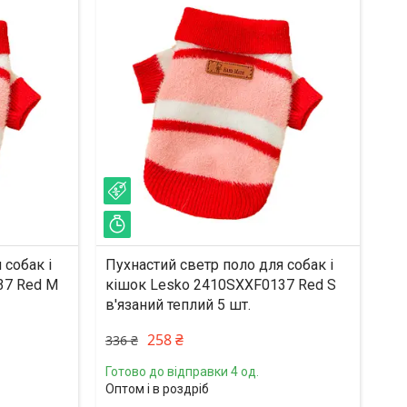
–23%
Залишилось 33 дні
 собак і
Пухнастий светр поло для собак і
37 Red M
кішок Lesko 2410SXXF0137 Red S
в'язаний теплий 5 шт.
258 ₴
336 ₴
Готово до відправки 4 од.
Оптом і в роздріб