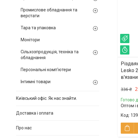
Промислове обладнання та
верстати
Тара та упаковка
–23
Монітори
Зал
Сільхозпродукція, техніка та
обладнання
Різдвян
Персональні комп'ютери
Lesko 
в'язани
Інтимні товари
2
336 ₴
Київський офіс. Як нас знайти.
Готово д
Оптом і 
Доставка і оплата
139
Про нас