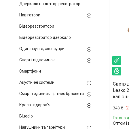
Дзеркало навігатор реєстратор
Навігатори
Відеореєстратори
Відеореєстратор дзеркало
Одяг, взуття, аксесуари
Спорт і відпочинок
–23
Смартфони
Зал
Акустичні системи
Светр д
Lesko 
Смарт годинник і фітнес браслети
капюшо
Краса і здоров'я
2
348 ₴
Bluedio
Готово д
Оптом і 
Навушники та гарнітури