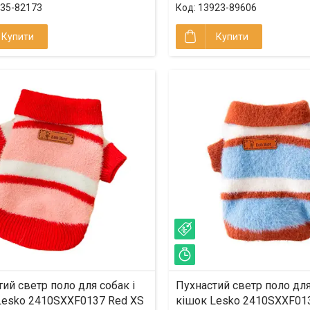
35-82173
13923-89606
Купити
Купити
%
–23%
ишилось 33 дні
Залишилось 33 дні
ий светр поло для собак і
Пухнастий светр поло для
Lesko 2410SXXF0137 Red XS
кішок Lesko 2410SXXF01