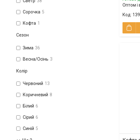
Светр
38
Оптом і 
Сорочка
5
139
Кофта
1
Сезон
Зима
36
Весна/Осінь
3
Колір
Червоний
13
Коричневий
8
Білий
6
Сірий
6
Синій
5