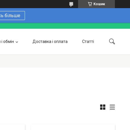
Кошик
сь більше
і обмін
Доставка і оплата
Статті
 замовити онлайн
Про нас
Контакти
Напишіть нам в Telegram
Фотогалерея