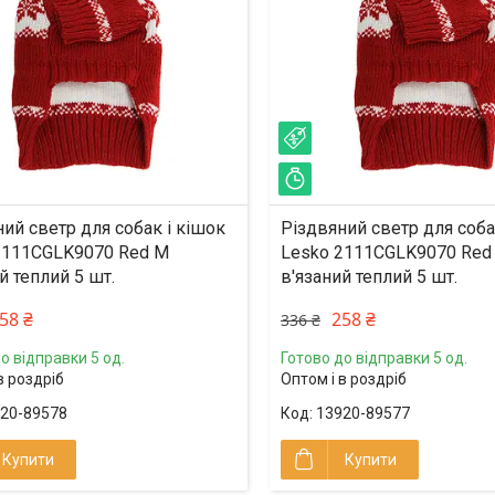
%
–23%
ишилось 33 дні
Залишилось 33 дні
ий светр для собак і кішок
Різдвяний светр для соба
2111CGLK9070 Red M
Lesko 2111CGLK9070 Red
й теплий 5 шт.
в'язаний теплий 5 шт.
58 ₴
258 ₴
336 ₴
о відправки 5 од.
Готово до відправки 5 од.
в роздріб
Оптом і в роздріб
20-89578
13920-89577
Купити
Купити