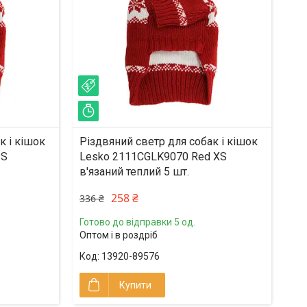
–23%
Залишилось 33 дні
к і кішок
Різдвяний светр для собак і кішок
 S
Lesko 2111CGLK9070 Red XS
в'язаний теплий 5 шт.
258 ₴
336 ₴
Готово до відправки 5 од.
Оптом і в роздріб
13920-89576
Купити