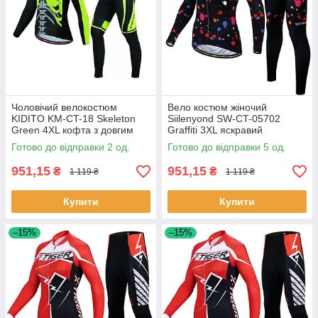
Чоловічий велокостюм
Вело костюм жіночий
KIDITO KM-CT-18 Skeleton
Siilenyond SW-CT-05702
Green 4XL кофта з довгим
Graffiti 3XL яскравий
рукавом + штани для
велокомплект одягу 5 шт.
Готово до відправки 2 од.
Готово до відправки 5 од.
велосипедистів 2 шт.
951,15
951,15
₴
₴
1 119 ₴
1 119 ₴
Купити
Купити
–15%
–15%