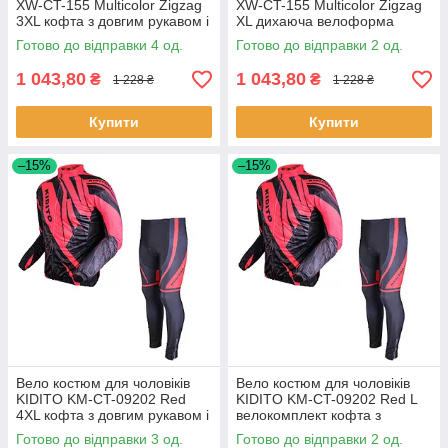
XW-CT-155 Multicolor Zigzag
XW-CT-155 Multicolor Zigzag
3XL кофта з довгим рукавом і
XL дихаюча велоформа
штани 4 шт.
кофта та штани 2 шт.
Готово до відправки 4 од.
Готово до відправки 2 од.
1 043,80
1 043,80
₴
₴
1 228 ₴
1 228 ₴
Купити
Купити
–15%
–15%
Вело костюм для чоловіків
Вело костюм для чоловіків
KIDITO KM-CT-09202 Red
KIDITO KM-CT-09202 Red L
4XL кофта з довгим рукавом і
велокомплект кофта з
штани 3 шт.
довгими рукавами та
Готово до відправки 3 од.
Готово до відправки 2 од.
штанами 2 шт.