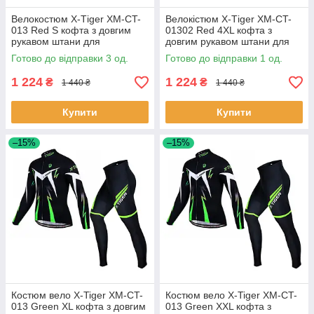
Велокостюм X-Тiger XM-CT-
Велокістюм X-Тiger XM-CT-
013 Red S кофта з довгим
01302 Red 4XL кофта з
рукавом штани для
довгим рукавом штани для
велосипедистів 3 шт.
велосипедистів 1 шт.
Готово до відправки 3 од.
Готово до відправки 1 од.
1 224
1 224
₴
₴
1 440 ₴
1 440 ₴
Купити
Купити
–15%
–15%
Костюм вело X-Tiger XM-CT-
Костюм вело X-Tiger XM-CT-
013 Green XL кофта з довгим
013 Green XXL кофта з