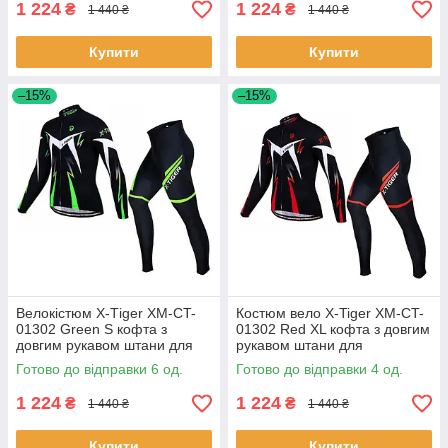
1 224
1 224
₴
₴
1 440 ₴
1 440 ₴
Купити
Купити
–15%
–15%
Велокістюм X-Тiger XM-CT-
Костюм вело X-Tiger XM-CT-
01302 Green S кофта з
01302 Red XL кофта з довгим
довгим рукавом штани для
рукавом штани для
велосипедистів 6 шт.
велосипедистів 4 шт.
Готово до відправки 6 од.
Готово до відправки 4 од.
1 224
1 224
₴
₴
1 440 ₴
1 440 ₴
Купити
Купити