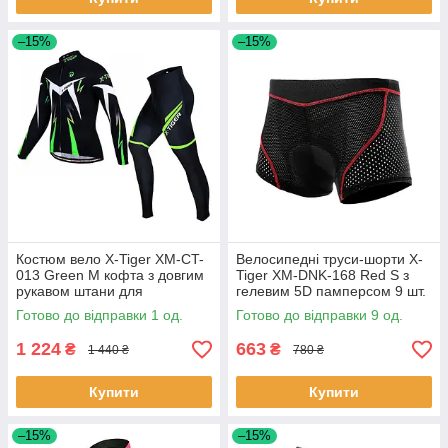
–15%
–15%
Костюм вело X-Tiger XM-CT-
Велосипедні труси-шорти X-
013 Green M кофта з довгим
Tiger XM-DNK-168 Red S з
рукавом штани для
гелевим 5D памперсом 9 шт.
велосипедистів 1 шт.
Готово до відправки 1 од.
Готово до відправки 9 од.
1 224
663
₴
₴
1 440 ₴
780 ₴
Купити
Купити
–15%
–15%