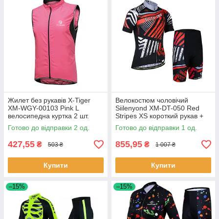
Жилет без рукавів X-Tiger
Велокостюм чоловічий
XM-WGY-00103 Pink L
Siilenyond XM-DT-050 Red
велосипедна куртка 2 шт.
Stripes XS короткий рукав +
шорти велоодягу 1 шт.
Готово до відправки 2 од.
Готово до відправки 1 од.
427,55
855,95
₴
₴
503 ₴
1 007 ₴
Купити
Купити
–15%
–15%