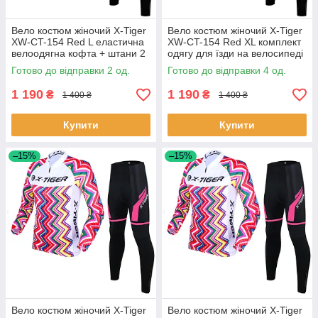
Вело костюм жіночий X-Tiger
Вело костюм жіночий X-Tiger
XW-CT-154 Red L еластична
XW-CT-154 Red XL комплект
велоодягна кофта + штани 2
одягу для їзди на велосипеді
шт.
4 шт.
Готово до відправки 2 од.
Готово до відправки 4 од.
1 190
1 190
₴
₴
1 400 ₴
1 400 ₴
Купити
Купити
–15%
–15%
Вело костюм жіночий X-Tiger
Вело костюм жіночий X-Tiger