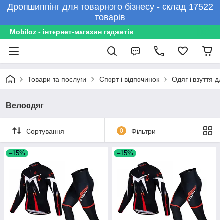
Дропшиппінг для товарного бізнесу - склад 17522
товарів
Mobiloz - інтернет-магазин гаджетів
Товари та послуги
Спорт і відпочинок
Одяг і взуття 
Велоодяг
Сортування
0
Фільтри
–15%
–15%