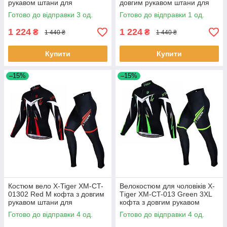
рукавом штани для
довгим рукавом штани для
велосипедистів 3 шт.
велосипедистів 1 шт.
Готово до відправки 3 од.
Готово до відправки 1 од.
1 224
1 224
₴
₴
1 440 ₴
1 440 ₴
Купити
Купити
–15%
–15%
Костюм вело X-Tiger XM-CT-
Велокостюм для чоловіків X-
01302 Red M кофта з довгим
Тiger XM-CT-013 Green 3XL
рукавом штани для
кофта з довгим рукавом
велосипедистів 4 шт.
штани для велосипедистів 4
Готово до відправки 4 од.
Готово до відправки 4 од.
шт.