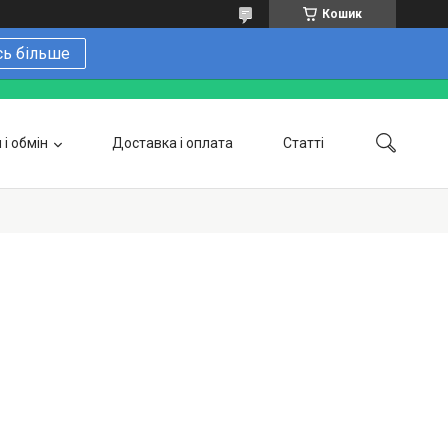
Кошик
сь більше
і обмін
Доставка і оплата
Статті
 замовити онлайн
Про нас
Контакти
Напишіть нам в Telegram
Фотогалерея