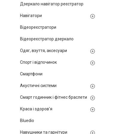
Дзеркало навігатор реєстратор
Навігатори
Відеореєстратори
Відеореєстратор дзеркало
Одяг, взуття, аксесуари
Спорт і відпочинок
Смартфони
Акустичні системи
Смарт годинник і фітнес браслети
Краса і здоров'я
Bluedio
Навушники та гарнітури