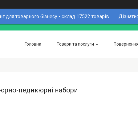
г для товарного бізнесу - склад 17522 товарів
Дізнати
Головна
Товари та послуги
Повернення 
Чому варто купувати у нас
6 причин
Оптовим покупцям
юрно-педикюрні набори