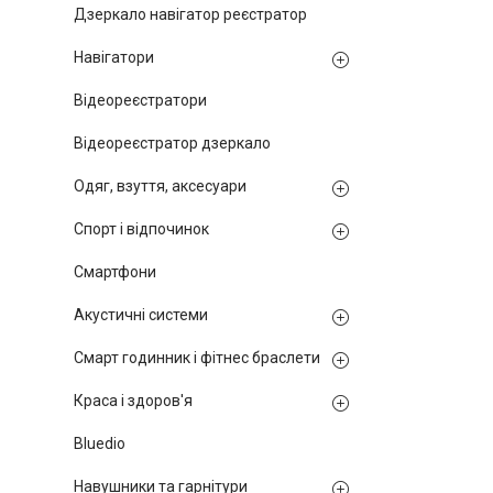
Дзеркало навігатор реєстратор
Навігатори
Відеореєстратори
Відеореєстратор дзеркало
Одяг, взуття, аксесуари
Спорт і відпочинок
Смартфони
Акустичні системи
Смарт годинник і фітнес браслети
Краса і здоров'я
Bluedio
Навушники та гарнітури