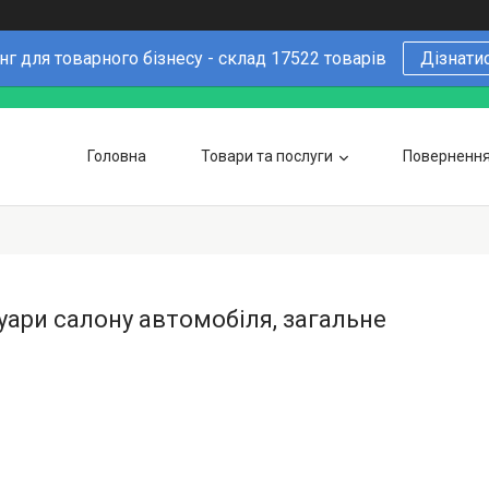
г для товарного бізнесу - склад 17522 товарів
Дізнати
Головна
Товари та послуги
Повернення 
Чому варто купувати у нас
6 причин
Оптовим покупцям
уари салону автомобіля, загальне