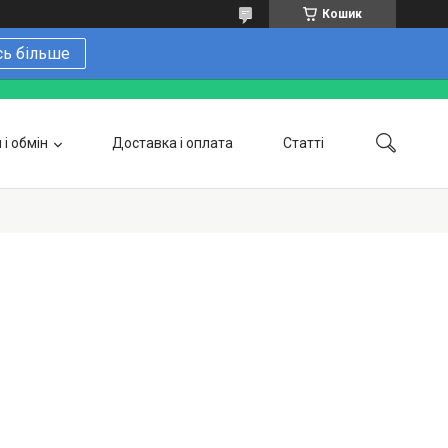
Кошик
сь більше
і обмін
Доставка і оплата
Статті
 замовити онлайн
Про нас
Контакти
Напишіть нам в Telegram
Фотогалерея