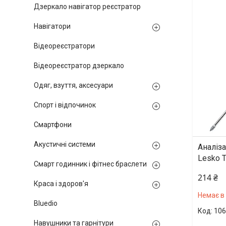
Дзеркало навігатор реєстратор
Навігатори
Відеореєстратори
Відеореєстратор дзеркало
Одяг, взуття, аксесуари
Спорт і відпочинок
Смартфони
Акустичні системи
Аналіза
Lesko 
Смарт годинник і фітнес браслети
214 ₴
Краса і здоров'я
Немає в
Bluedio
106
Навушники та гарнітури