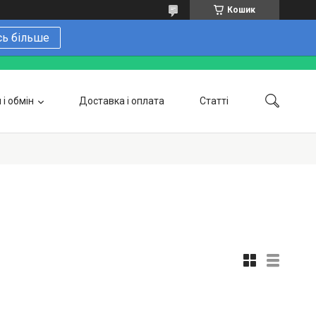
Кошик
сь більше
і обмін
Доставка і оплата
Статті
 замовити онлайн
Про нас
Контакти
Напишіть нам в Telegram
Фотогалерея