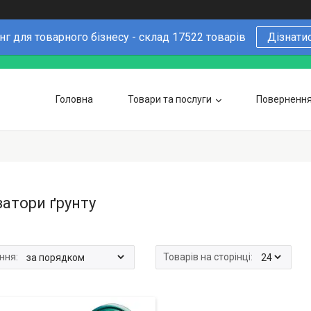
г для товарного бізнесу - склад 17522 товарів
Дізнати
Головна
Товари та послуги
Повернення 
Чому варто купувати у нас
6 причин
Оптовим покупцям
затори ґрунту