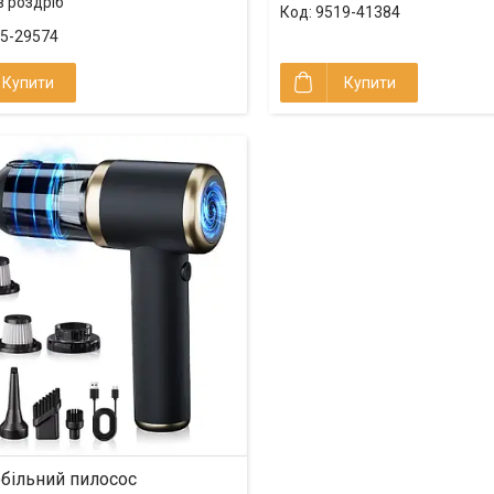
в роздріб
9519-41384
5-29574
Купити
Купити
більний пилосос