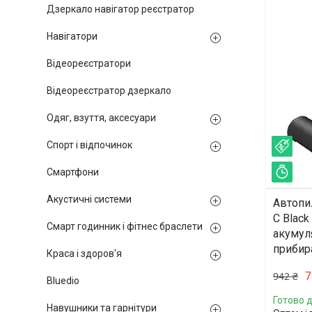
Дзеркало навігатор реєстратор
Навігатори
Відеореєстратори
Відеореєстратор дзеркало
Одяг, взуття, аксесуари
Спорт і відпочинок
–17
Смартфони
Зал
Акустичні системи
Автопи
C Black
Смарт годинник і фітнес браслети
акумул
прибир
Краса і здоров'я
7
942 ₴
Bluedio
Готово д
Навушники та гарнітури