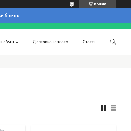
Кошик
сь більше
і обмін
Доставка і оплата
Статті
 замовити онлайн
Про нас
Контакти
Напишіть нам в Telegram
Фотогалерея