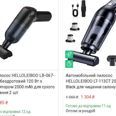
%
–17%
ишилось 33 дні
Залишилось 44 дні
лосос HELLOLEIBOO LB-067-
Автомобільний пилосос
 бездротовий 120 Вт з
HELLOLEIBOO LT-113CT 2
ятором 2000 mAh для сухого
Black для чищення салону
ання 2 шт.
1 304 ₴
1 565 ₴
85 ₴
Готово до відправки 11 од.
Оптом і в роздріб
о відправки 12 од.