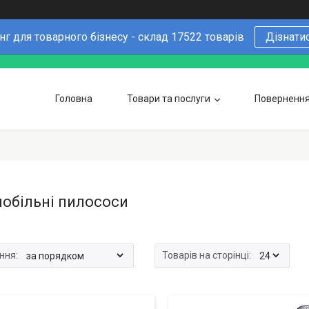
г для товарного бізнесу - склад 17522 товарів
Дізнати
Головна
Товари та послуги
Повернення 
Чому варто купувати у нас
6 причин
Оптовим покупцям
обільні пилососи